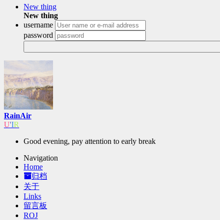
New thing
New thing
username
password
RainAir
OIer
Good evening, pay attention to early break
Navigation
Home
归档
关于
Links
留言板
ROJ