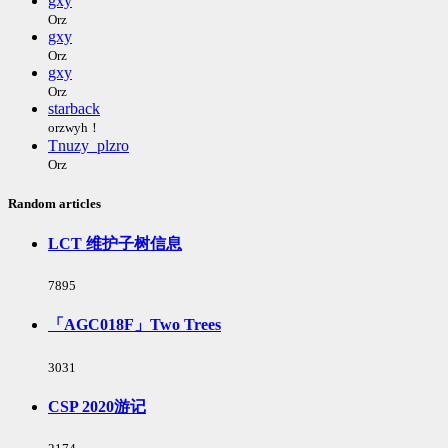
gxy
Orz
gxy
Orz
gxy
Orz
starback
orzwyh！
Tnuzy_plzro
Orz
Random articles
LCT 维护子树信息
浏
7895
览
次
「AGC018F」Two Trees
数:
浏
3031
览
次
CSP 2020游记
数:
浏