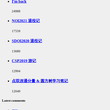
I'm back
浏
24988
览
次
NOI2021 退役记
数:
浏
17559
览
次
SDOI2020 退役记
数:
浏
13680
览
次
CSP2019 游记
数:
浏
12994
览
次
点双连通分量 & 圆方树学习笔记
数:
浏
12049
览
次
Latest comments
数: