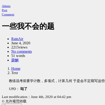
Admin
Post
Comment
一些我不会的题
Author：
RainAir
发
June 4, 2020
2215views
布
No comments
时
51 words
间：
Categories：
题解
Home
Text
教练说考前要学计数，多项式，计算几何 于是会不定期写这
UPD：
咕了
Last modification：June 4th, 2020 at 04:42 pm
© 允许规范转载