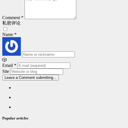
Comment
*
私密评论
Name
*
🎲
Email
*
Site
Leave a Comment
submitting...
Popular
articles
Latest
comments
Random
articles
Popular articles