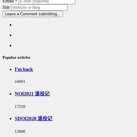
Email
*
Site
Leave a Comment
submitting...
Popular
articles
Latest
comments
Random
articles
Popular articles
I'm back
浏
24991
览
次
NOI2021 退役记
数:
浏
17559
览
次
SDOI2020 退役记
数:
浏
13680
览