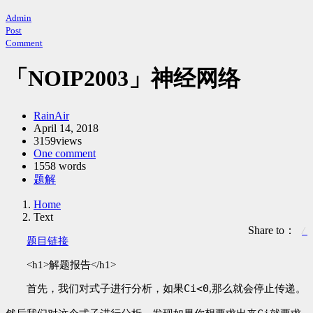
Admin
Post
Comment
「NOIP2003」神经网络
Author：
RainAir
发
April 14, 2018
3159views
布
One comment
时
1558 words
间：
Categories：
题解
Home
Text
Share to：
题目链接
<h1>解题报告</h1>
Ci<0
首先，我们对式子进行分析，如果
,那么就会停止传递。