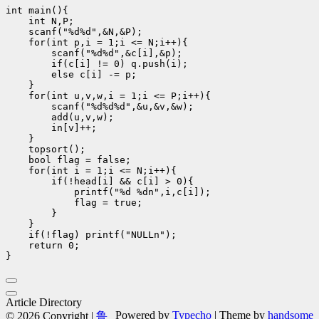
int main(){

    int N,P;

    scanf("%d%d",&N,&P);

    for(int p,i = 1;i <= N;i++){

        scanf("%d%d",&c[i],&p);

        if(c[i] != 0) q.push(i);

        else c[i] -= p;

    }

    for(int u,v,w,i = 1;i <= P;i++){

        scanf("%d%d%d",&u,&v,&w);

        add(u,v,w);

        in[v]++;

    }

    topsort();

    bool flag = false;

    for(int i = 1;i <= N;i++){

        if(!head[i] && c[i] > 0){

            printf("%d %dn",i,c[i]);

            flag = true;

        }

    }

    if(!flag) printf("NULLn");

    return 0;

Article Directory
Powered by
Typecho
| Theme by
handsome
© 2026 Copyright |
鲁