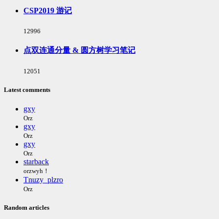
次
CSP2019 游记
数:
浏
12996
览
次
点双连通分量 & 圆方树学习笔记
数:
浏
12051
览
次
Latest comments
数:
gxy
Orz
gxy
Orz
gxy
Orz
starback
orzwyh！
Tnuzy_plzro
Orz
Random articles