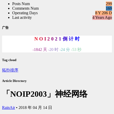
Posts Num
299
Comments Num
169
Operating Days
8 Y 206 D
Last activity
4 Years Ago
广告
N
O
I
2
0
2
1
倒
计
时
-1842 天
-20 时
-24 分
-54 秒
Tag cloud
拓扑排序
Article Directory
「NOIP2003」神经网络
RainAir
•
2018 年 04 月 14 日