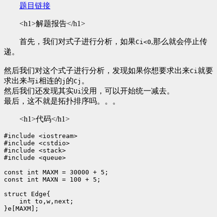
题目链接
<h1>解题报告</h1>
首先，我们对式子进行分析，如果
,那么就会停止传
Ci<0
递。
然后我们对这个式子进行分析，发现如果你想要求出来
就要
Ci
求出来与
相连的
的
。
i
j
Cj
然后我们还发现其实
没用，可以开始统一减去。
Ui
最后，这不就是拓扑排序吗。。。
<h1>代码</h1>
#include <iostream>

#include <cstdio>

#include <stack>

#include <queue>

const int MAXM = 30000 + 5;

const int MAXN = 100 + 5;

struct Edge{

    int to,w,next;

}e[MAXM];
