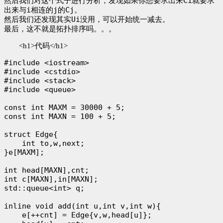
Ci
然后我们对这个式子进行分析，发现如果你想要求出来
就要求
i
j
Cj
出来与
相连的
的
。
Ui
然后我们还发现其实
没用，可以开始统一减去。
最后，这不就是拓扑排序吗。。。
<h1>代码</h1>
#include <iostream>

#include <cstdio>

#include <stack>

#include <queue>

const int MAXM = 30000 + 5;

const int MAXN = 100 + 5;

struct Edge{

    int to,w,next;

}e[MAXM];

int head[MAXN],cnt;

int c[MAXN],in[MAXN];

std::queue<int> q;

inline void add(int u,int v,int w){

    e[++cnt] = Edge{v,w,head[u]};
