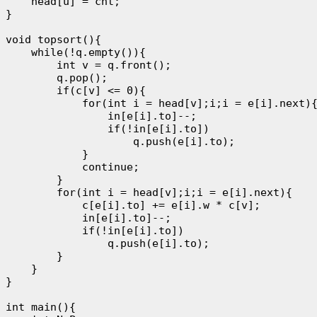
    head[u] = cnt;

}

void topsort(){

    while(!q.empty()){

        int v = q.front();

        q.pop();

        if(c[v] <= 0){

            for(int i = head[v];i;i = e[i].next){
                in[e[i].to]--;

                if(!in[e[i].to])

                    q.push(e[i].to);

            }

            continue;

        }

        for(int i = head[v];i;i = e[i].next){

            c[e[i].to] += e[i].w * c[v];

            in[e[i].to]--;

            if(!in[e[i].to])

                q.push(e[i].to);

        }

    }

}

int main(){
