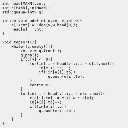
int head[MAXN],cnt;

int c[MAXN],in[MAXN];

std::queue<int> q;

inline void add(int u,int v,int w){

    e[++cnt] = Edge{v,w,head[u]};

    head[u] = cnt;

}

void topsort(){

    while(!q.empty()){

        int v = q.front();

        q.pop();

        if(c[v] <= 0){

            for(int i = head[v];i;i = e[i].next){

                in[e[i].to]--;

                if(!in[e[i].to])

                    q.push(e[i].to);

            }

            continue;

        }

        for(int i = head[v];i;i = e[i].next){

            c[e[i].to] += e[i].w * c[v];

            in[e[i].to]--;

            if(!in[e[i].to])

                q.push(e[i].to);

        }

    }

}
