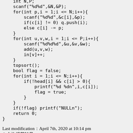
    int N,P;

    scanf("%d%d",&N,&P);

    for(int p,i = 1;i <= N;i++){

        scanf("%d%d",&c[i],&p);

        if(c[i] != 0) q.push(i);

        else c[i] -= p;

    }

    for(int u,v,w,i = 1;i <= P;i++){

        scanf("%d%d%d",&u,&v,&w);

        add(u,v,w);

        in[v]++;

    }

    topsort();

    bool flag = false;

    for(int i = 1;i <= N;i++){

        if(!head[i] && c[i] > 0){

            printf("%d %dn",i,c[i]);

            flag = true;

        }

    }

    if(!flag) printf("NULLn");

    return 0;

Last modification：April 7th, 2020 at 10:14 pm