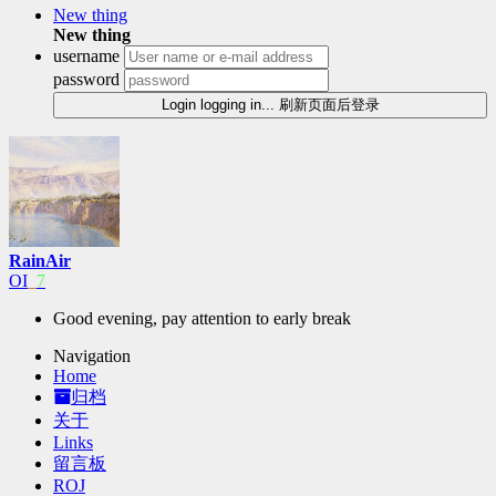
New thing
New thing
username
password
Login
logging in...
刷新页面后登录
RainAir
OI
:
L
Good evening, pay attention to early break
Navigation
Home
归档
关于
Links
留言板
ROJ