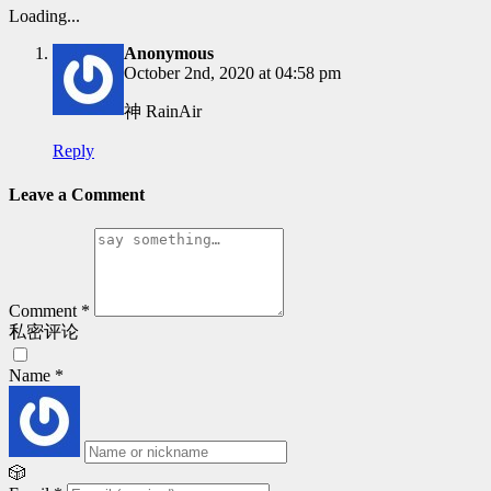
Loading...
Anonymous
October 2nd, 2020 at 04:58 pm
神 RainAir
Reply
Leave a Comment
Comment
*
私密评论
Name
*
🎲