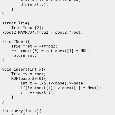
        dfs(e->t,v);

    }

}

struct Trie{

    Trie *next[2];

}pool2[MAXN
33],
frog2 = pool2,*root;

Trie *New(){

    Trie *ret = ++frog2;

    ret->next[0] = ret->next[1] = NULL;

    return ret;

}

void insert(int x){

    Trie *v = root;

    ROF(base,30,0){

        int t = (x&(1<<base))>>base;

        if(!v->next[t]) v->next[t] = New();

        v = v->next[t];

    }

}

int query(int x){
