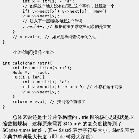
        int x = str[i] - 'a';

        // 如果这个地方没有出现过这个字符，就新建一个

        if(!v->next[x]) v->next[x] = New();

        v = v->next[x];

        // 进入下一层继续构建这个单词

        v->val++; // 根据前缀要求这里记录的是答案

    }

    // v->val++; // 如果是单纯查询单词的话

<h2>询问操作</h2>
int calc(char *str){

    int len = strlen(str+1);

    Node *v = root;

    FOR(i,1,len){

        int x = str[i]-'a';

        if(!v->next[x]) return 0; // 不存在这个前缀

        v = v->next[x];

    }

    return v->val; // 找到这个前缀了

总体来说还是十分通俗易懂的，trie 树的核心思想就是压
缩数据规模，这样原来需要 $O(nm)$ 的复杂度被降到了
$O(size \times len)$ ，其中 $size$ 表示字符集大小，$len$ 表示
字典中单词最大长度（即 trie 树最大深度）