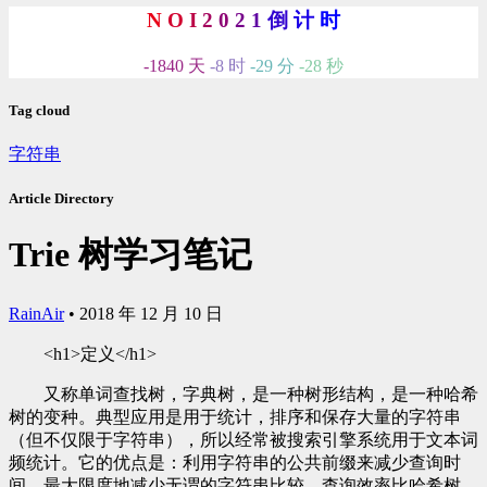
N
O
I
2
0
2
1
倒
计
时
-1840 天
-8 时
-29 分
-29 秒
Tag cloud
字符串
Article Directory
Trie 树学习笔记
RainAir
•
2018 年 12 月 10 日
<h1>定义</h1>
又称单词查找树，字典树，是一种树形结构，是一种哈希
树的变种。典型应用是用于统计，排序和保存大量的字符串
（但不仅限于字符串），所以经常被搜索引擎系统用于文本词
频统计。它的优点是：利用字符串的公共前缀来减少查询时
间，最大限度地减少无谓的字符串比较，查询效率比哈希树