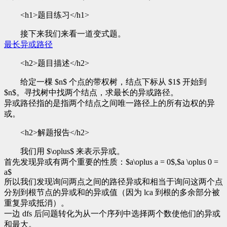
<h1>题目练习</h1>
接下来我们来看一道变式题。
最长异或路径
<h2>题目描述</h2>
给定一棵 $n$ 个点的带权树，结点下标从 $1$ 开始到
$n$。寻找树中找两个结点，求最长的异或路径。
异或路径指的是指两个结点之间唯一路径上的所有边权的异
或。
<h2>解题报告</h2>
我们用 $\oplus$ 来表示异或。
首先发现异或有两个重要的性质：$a\oplus a = 0$,$a \oplus 0 =
a$
所以我们发现询问两点之间的路径异或和相当于询问这两个点
分别到根节点的异或和的异或值（因为 lca 到根的多余部分被
重复异或抵消）。
一边 dfs 后问题转化为从一个序列中选择两个数使他们的异或
和最大。