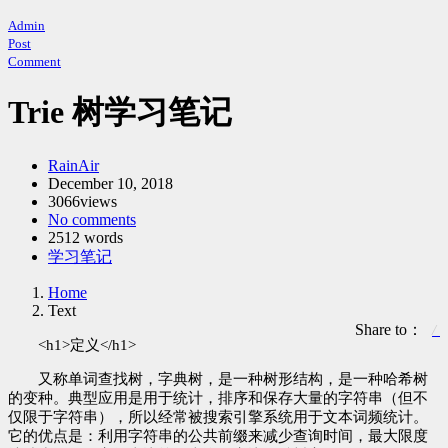
Admin
Post
Comment
Trie 树学习笔记
Author：
RainAir
发
December 10, 2018
3066views
布
No comments
时
2512 words
间：
Categories：
学习笔记
Home
Text
Share to：
<h1>定义</h1>
又称单词查找树，字典树，是一种树形结构，是一种哈希树
的变种。典型应用是用于统计，排序和保存大量的字符串（但不
仅限于字符串），所以经常被搜索引擎系统用于文本词频统计。
它的优点是：利用字符串的公共前缀来减少查询时间，最大限度