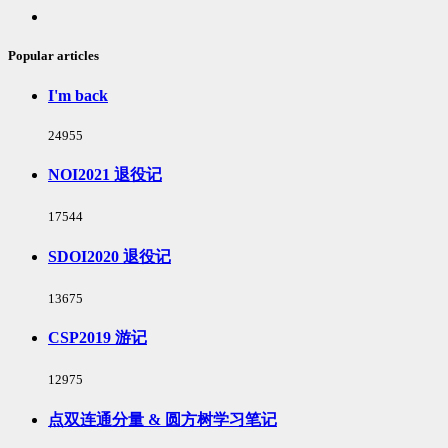
Random
articles
Popular articles
I'm back
浏
24955
览
次
NOI2021 退役记
数:
浏
17544
览
次
SDOI2020 退役记
数:
浏
13675
览
次
CSP2019 游记
数:
浏
12975
览
次
点双连通分量 & 圆方树学习笔记
数: