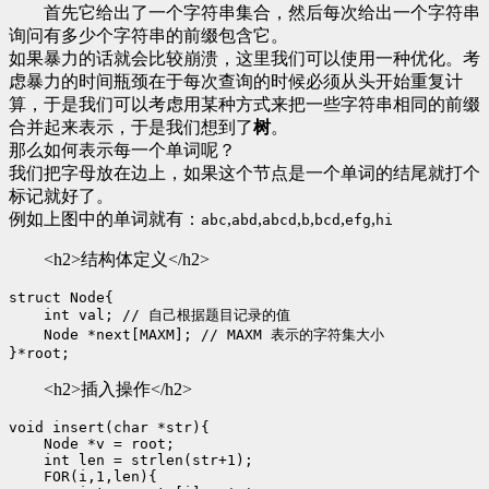
首先它给出了一个字符串集合，然后每次给出一个字符串
询问有多少个字符串的前缀包含它。
如果暴力的话就会比较崩溃，这里我们可以使用一种优化。考
虑暴力的时间瓶颈在于每次查询的时候必须从头开始重复计
算，于是我们可以考虑用某种方式来把一些字符串相同的前缀
合并起来表示，于是我们想到了
树
。
那么如何表示每一个单词呢？
我们把字母放在边上，如果这个节点是一个单词的结尾就打个
标记就好了。
例如上图中的单词就有：
,
,
,
,
,
,
abc
abd
abcd
b
bcd
efg
hi
<h2>结构体定义</h2>
struct Node{

    int val; // 自己根据题目记录的值

    Node *next[MAXM]; // MAXM 表示的字符集大小

<h2>插入操作</h2>
void insert(char *str){

    Node *v = root;

    int len = strlen(str+1);

    FOR(i,1,len){
