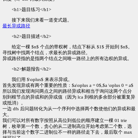
<h1>题目练习</h1>
接下来我们来看一道变式题。
最长异或路径
<h2>题目描述</h2>
给定一棵 $n$ 个点的带权树，结点下标从 $1$ 开始到 $n$。
寻找树中找两个结点，求最长的异或路径。
异或路径指的是指两个结点之间唯一路径上的所有边权的异或。
<h2>解题报告</h2>
我们用 $\oplus$ 来表示异或。
首先发现异或有两个重要的性质：$a\oplus a = 0$,$a \oplus 0 = a$
所以我们发现询问两点之间的路径异或和相当于询问这两个点分
别到根节点的异或和的异或值（因为 lca 到根的多余部分被重复异
或抵消）。
一边 dfs 后问题转化为从一个序列中选择两个数使他们的异或和最
大。
我们可以对所有数字按照从高位到低位的顺序建立一棵 01 trie
树，枚举第一个数，贪心的从二进制高位开始考虑第二个数，选
择与当前这个数字二进制位不一样的路径走下去，最后取个 max
就可以了。