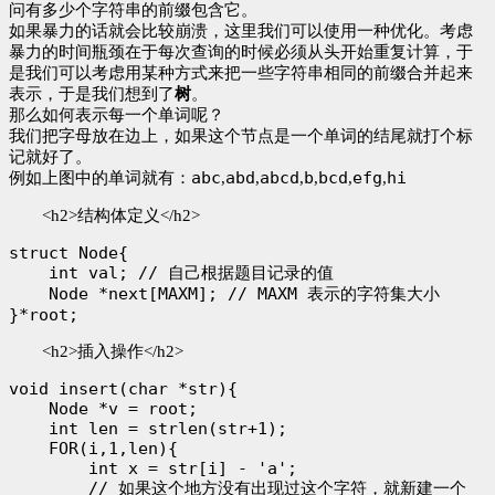
问有多少个字符串的前缀包含它。
如果暴力的话就会比较崩溃，这里我们可以使用一种优化。考虑
暴力的时间瓶颈在于每次查询的时候必须从头开始重复计算，于
是我们可以考虑用某种方式来把一些字符串相同的前缀合并起来
表示，于是我们想到了
树
。
那么如何表示每一个单词呢？
我们把字母放在边上，如果这个节点是一个单词的结尾就打个标
记就好了。
abc
abd
abcd
b
bcd
efg
hi
例如上图中的单词就有：
,
,
,
,
,
,
<h2>结构体定义</h2>
struct Node{

    int val; // 自己根据题目记录的值

    Node *next[MAXM]; // MAXM 表示的字符集大小

<h2>插入操作</h2>
void insert(char *str){

    Node *v = root;

    int len = strlen(str+1);

    FOR(i,1,len){

        int x = str[i] - 'a';

        // 如果这个地方没有出现过这个字符，就新建一个
