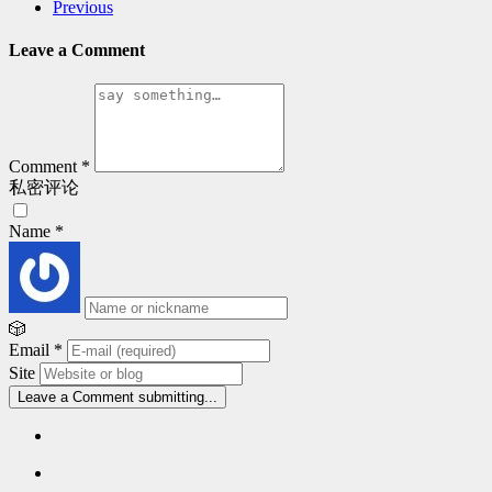
Previous
Leave a Comment
Comment
*
私密评论
Name
*
🎲
Email
*
Site
Leave a Comment
submitting...
Popular
articles
Latest
comments