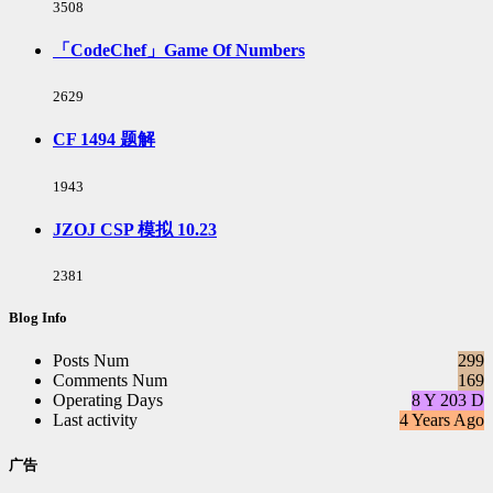
浏
3508
览
次
「CodeChef」Game Of Numbers
数:
浏
2629
览
次
CF 1494 题解
数:
浏
1943
览
次
JZOJ CSP 模拟 10.23
数:
浏
2381
览
次
Blog Info
数:
Posts Num
299
Comments Num
169
Operating Days
8 Y 203 D
Last activity
4 Years Ago
广告