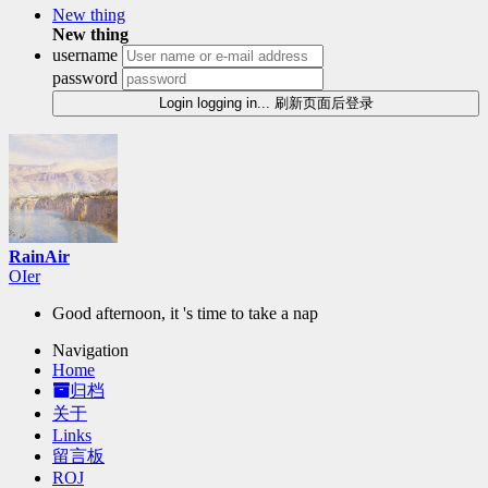
New thing
New thing
username
password
Login
logging in...
刷新页面后登录
RainAir
f
Y
z
`
Good afternoon, it 's time to take a nap
Navigation
Home
归档
关于
Links
留言板
ROJ