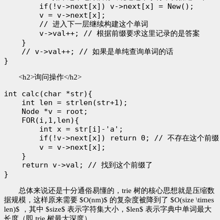
        if(!v->next[x]) v->next[x] = New();

        v = v->next[x];

        // 进入下一层继续构建这个单词

        v->val++; // 根据前缀要求这里记录的是答案

    }

    // v->val++; // 如果是单纯查询单词的话

<h2>询问操作</h2>
int calc(char *str){

    int len = strlen(str+1);

    Node *v = root;

    FOR(i,1,len){

        int x = str[i]-'a';

        if(!v->next[x]) return 0; // 不存在这个前缀

        v = v->next[x];

    }

    return v->val; // 找到这个前缀了

总体来说还是十分通俗易懂的，trie 树的核心思想就是压缩数
据规模，这样原来需要 $O(nm)$ 的复杂度被降到了 $O(size \times
len)$ ，其中 $size$ 表示字符集大小，$len$ 表示字典中单词最大
长度（即 trie 树最大深度）