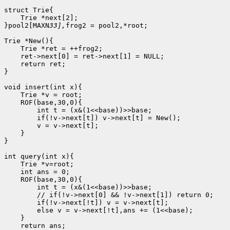
struct Trie{

    Trie *next[2];

}pool2[MAXN
33],
frog2 = pool2,*root;

Trie *New(){

    Trie *ret = ++frog2;

    ret->next[0] = ret->next[1] = NULL;

    return ret;

}

void insert(int x){

    Trie *v = root;

    ROF(base,30,0){

        int t = (x&(1<<base))>>base;

        if(!v->next[t]) v->next[t] = New();

        v = v->next[t];

    }

}

int query(int x){

    Trie *v=root;

    int ans = 0;

    ROF(base,30,0){

        int t = (x&(1<<base))>>base;

        // if(!v->next[0] && !v->next[1]) return 0;

        if(!v->next[!t]) v = v->next[t];

        else v = v->next[!t],ans += (1<<base);

    }

    return ans;
