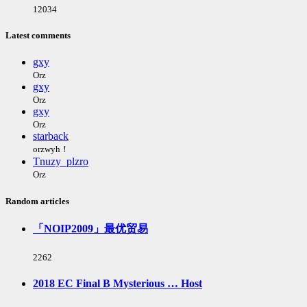
浏
12034
览
次
Latest comments
数:
gxy
Orz
gxy
Orz
gxy
Orz
starback
orzwyh！
Tnuzy_plzro
Orz
Random articles
「NOIP2009」最优贸易
浏
2262
览
次
2018 EC Final B Mysterious … Host
数: