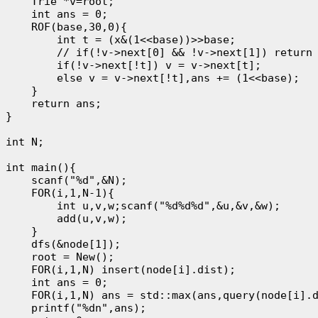
    Trie *v=root;

    int ans = 0;

    ROF(base,30,0){

        int t = (x&(1<<base))>>base;

        // if(!v->next[0] && !v->next[1]) return 
        if(!v->next[!t]) v = v->next[t];

        else v = v->next[!t],ans += (1<<base);

    }

    return ans;

}

int N;

int main(){

    scanf("%d",&N);

    FOR(i,1,N-1){

        int u,v,w;scanf("%d%d%d",&u,&v,&w);

        add(u,v,w);

    }

    dfs(&node[1]);

    root = New();

    FOR(i,1,N) insert(node[i].dist);

    int ans = 0;

    FOR(i,1,N) ans = std::max(ans,query(node[i].d
    printf("%dn",ans);
