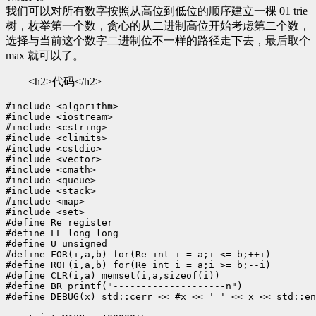
我们可以对所有数字按照从高位到低位的顺序建立一棵 01 trie
树，枚举第一个数，贪心的从二进制高位开始考虑第二个数，
选择与当前这个数字二进制位不一样的路径走下去，最后取个
max 就可以了。
<h2>代码</h2>
#include <algorithm>

#include <iostream>

#include <cstring>

#include <climits>

#include <cstdio>

#include <vector>

#include <cmath>

#include <queue>

#include <stack>

#include <map>

#include <set>

#define Re register

#define LL long long

#define U unsigned

#define FOR(i,a,b) for(Re int i = a;i <= b;++i)

#define ROF(i,a,b) for(Re int i = a;i >= b;--i)

#define CLR(i,a) memset(i,a,sizeof(i))

#define BR printf("--------------------n")

#define DEBUG(x) std::cerr << #x << '=' << x << std::en