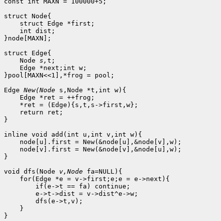
const int MAXN = 100000+5;

struct Node{

    struct Edge *first;

    int dist;

}node[MAXN];

struct Edge{

    Node 
s,
t;

    Edge *next;int w;

}pool[MAXN<<1],*frog = pool;

Edge 
New(Node 
s,Node *t,int w){

    Edge *ret = ++frog;

    *ret = (Edge){s,t,s->first,w};

    return ret;

}

inline void add(int u,int v,int w){

    node[u].first = New(&node[u],&node[v],w);

    node[v].first = New(&node[v],&node[u],w);

}

void dfs(Node 
v,Node 
fa=NULL){

    for(Edge *e = v->first;e;e = e->next){

        if(e->t == fa) continue;

        e->t->dist = v->dist^e->w;

        dfs(e->t,v);

    }

}
