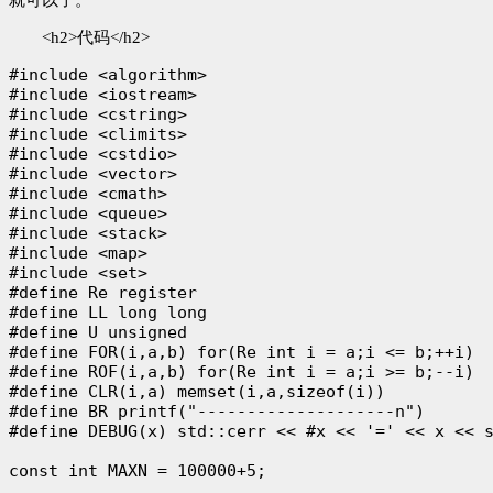
<h2>代码</h2>
#include <algorithm>

#include <iostream>

#include <cstring>

#include <climits>

#include <cstdio>

#include <vector>

#include <cmath>

#include <queue>

#include <stack>

#include <map>

#include <set>

#define Re register

#define LL long long

#define U unsigned

#define FOR(i,a,b) for(Re int i = a;i <= b;++i)

#define ROF(i,a,b) for(Re int i = a;i >= b;--i)

#define CLR(i,a) memset(i,a,sizeof(i))

#define BR printf("--------------------n")

#define DEBUG(x) std::cerr << #x << '=' << x << s
const int MAXN = 100000+5;
