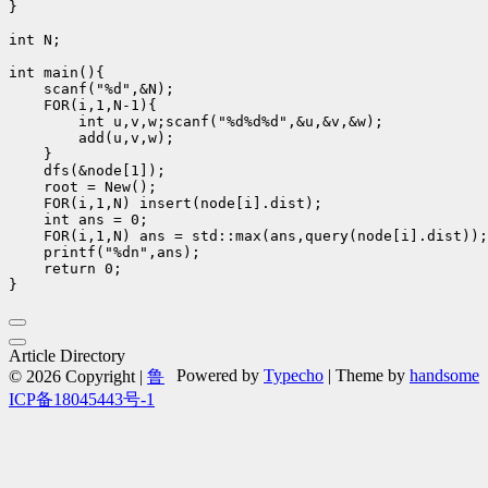
}

int N;

int main(){

    scanf("%d",&N);

    FOR(i,1,N-1){

        int u,v,w;scanf("%d%d%d",&u,&v,&w);

        add(u,v,w);

    }

    dfs(&node[1]);

    root = New();

    FOR(i,1,N) insert(node[i].dist);

    int ans = 0;

    FOR(i,1,N) ans = std::max(ans,query(node[i].dist));

    printf("%dn",ans);

    return 0;

Article Directory
Powered by
Typecho
| Theme by
handsome
© 2026 Copyright |
鲁
ICP备18045443号-1