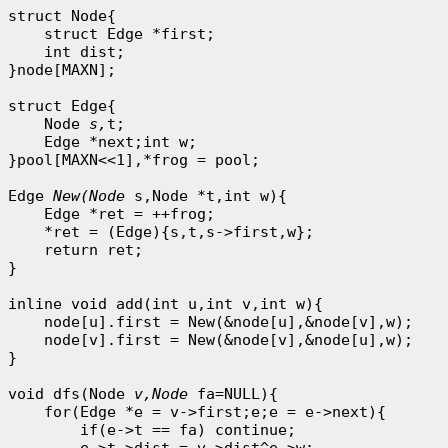
struct Node{

    struct Edge *first;

    int dist;

}node[MAXN];

struct Edge{

    Node 
s,
t;

    Edge *next;int w;

}pool[MAXN<<1],*frog = pool;

Edge 
New(Node 
s,Node *t,int w){

    Edge *ret = ++frog;

    *ret = (Edge){s,t,s->first,w};

    return ret;

}

inline void add(int u,int v,int w){

    node[u].first = New(&node[u],&node[v],w);

    node[v].first = New(&node[v],&node[u],w);

}

void dfs(Node 
v,Node 
fa=NULL){

    for(Edge *e = v->first;e;e = e->next){

        if(e->t == fa) continue;

        e->t->dist = v->dist^e->w;
