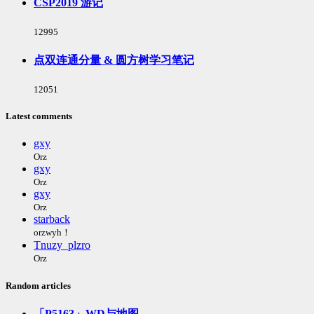
CSP2019 游记
数:
浏
12995
览
次
点双连通分量 & 圆方树学习笔记
数:
浏
12051
览
次
Latest comments
数:
gxy
Orz
gxy
Orz
gxy
Orz
starback
orzwyh！
Tnuzy_plzro
Orz
Random articles
「P5163」WD与地图