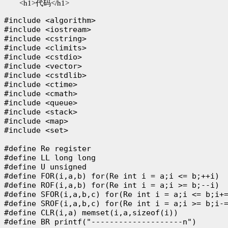
<h1>代码</h1>
#include <algorithm>

#include <iostream>

#include <cstring>

#include <climits>

#include <cstdio>

#include <vector>

#include <cstdlib>

#include <ctime>

#include <cmath>

#include <queue>

#include <stack>

#include <map>

#include <set>

#define Re register

#define LL long long

#define U unsigned

#define FOR(i,a,b) for(Re int i = a;i <= b;++i)

#define ROF(i,a,b) for(Re int i = a;i >= b;--i)

#define SFOR(i,a,b,c) for(Re int i = a;i <= b;i+=
#define SROF(i,a,b,c) for(Re int i = a;i >= b;i-=
#define CLR(i,a) memset(i,a,sizeof(i))

#define BR printf("--------------------n")
