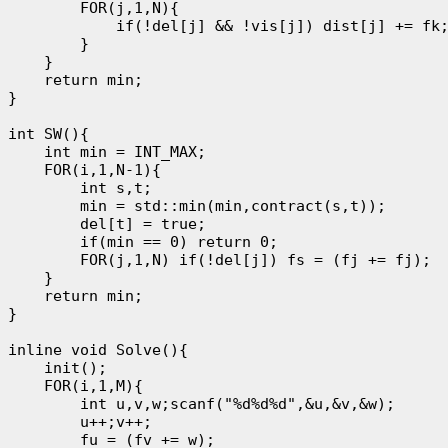
        FOR(j,1,N){

            if(!del[j] && !vis[j]) dist[j] += fk;
        }

    }

    return min;

}

int SW(){

    int min = INT_MAX;

    FOR(i,1,N-1){

        int s,t;

        min = std::min(min,contract(s,t));

        del[t] = true;

        if(min == 0) return 0;

        FOR(j,1,N) if(!del[j]) fs = (fj += fj);

    }

    return min;

}

inline void Solve(){

    init();

    FOR(i,1,M){

        int u,v,w;scanf("%d%d%d",&u,&v,&w);

        u++;v++;

        fu = (fv += w);
