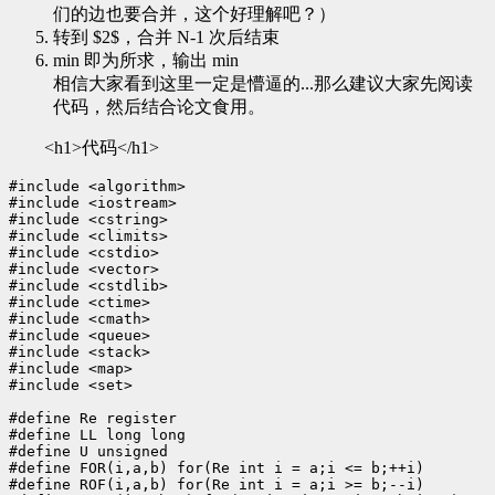
们的边也要合并，这个好理解吧？）
转到 $2$，合并 N-1 次后结束
min 即为所求，输出 min
相信大家看到这里一定是懵逼的...那么建议大家先阅读
代码，然后结合论文食用。
<h1>代码</h1>
#include <algorithm>

#include <iostream>

#include <cstring>

#include <climits>

#include <cstdio>

#include <vector>

#include <cstdlib>

#include <ctime>

#include <cmath>

#include <queue>

#include <stack>

#include <map>

#include <set>

#define Re register

#define LL long long

#define U unsigned

#define FOR(i,a,b) for(Re int i = a;i <= b;++i)

#define ROF(i,a,b) for(Re int i = a;i >= b;--i)
