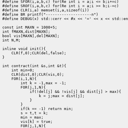
#define SFOR(i,a,b,c) for(Re int i = a;i <= b;i+=c)

#define SROF(i,a,b,c) for(Re int i = a;i >= b;i-=c)

#define CLR(i,a) memset(i,a,sizeof(i))

#define BR printf("--------------------n")

#define DEBUG(x) std::cerr << #x << '=' << x << std::en
const int MAXN = 1000+5;

int fMAXN,dist[MAXN];

bool vis[MAXN],del[MAXN];

int N,M;

inline void init(){

    CLR(f,0);CLR(del,false);

}

int contract(int &s,int &t){

    int min=0;

    CLR(dist,0);CLR(vis,0);

    FOR(i,1,N){

        int k = -1,max = -1;

        FOR(j,1,N){

            if(!del[j] && !vis[j] && dist[j] > max){

                k = j;max = dist[j];

            }

        }

        if(k == -1) return min;

        s = t,t = k;

        min = max;

        vis[k] = true;

        FOR(j,1,N){
