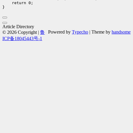
    return 0;

Article Directory
Powered by
Typecho
| Theme by
handsome
© 2026 Copyright |
鲁
ICP备18045443号-1