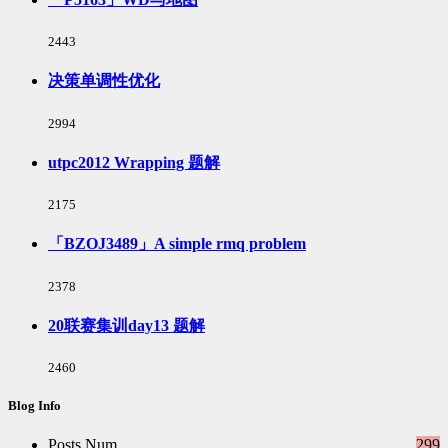
浏
2443
览
次
决策单调性优化
数:
浏
2994
览
次
utpc2012 Wrapping 题解
数:
浏
2175
览
次
「BZOJ3489」A simple rmq problem
数:
浏
2378
览
次
20联赛集训day13 题解
数:
浏
2460
览
次
Blog Info
数:
Posts Num
299