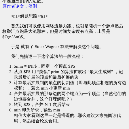
不连通应割掉的边数。
原作者论文，侵删
<h1>解题思路</h1>
首先我们可以使用网络流暴力跑，也就是随机一个源点然后
枚举汇点跑最大流那种，但是时间复杂度有点高，上界是
$O(n^3m)$。
于是 就有了 Stoer Wagner 算法来解决这个问题。
我们先描述一下这个算法的一般流程：
$min = INF$，固定一个顶点 $P$
从点 $P$ 用 “类似” prim 的算法扩展出 “最大生成树” ，记
录最后扩展的顶点和最后扩展的边
计算最后扩展到的顶点的切割值（即与此顶点相连的所有边
权和），若比 min 小更新 min
合并最后扩展的那条边的两个端点为一个顶点（当然他们的
边也要合并，这个好理解吧？）
转到 $2$，合并 N-1 次后结束
min 即为所求，输出 min
相信大家看到这里一定是懵逼的...那么建议大家先阅读代
码，然后结合论文食用。