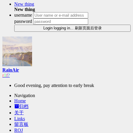
New thing
New thing
username
password
Login
logging in...
刷新页面后登录
RainAir
OIer
Good evening, pay attention to early break
Navigation
Home
归档
关于
Links
留言板
ROJ