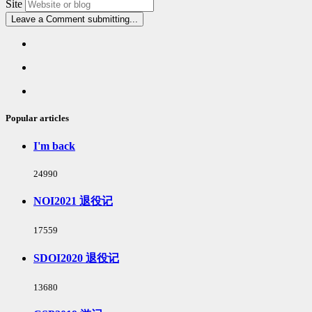
Site
Leave a Comment
submitting...
Popular
articles
Latest
comments
Random
articles
Popular articles
I'm back
浏
24990
览
次
NOI2021 退役记
数:
浏
17559
览
次
SDOI2020 退役记
数:
浏
13680
览
次