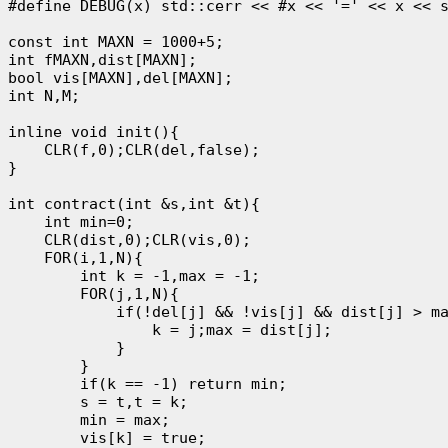
#define DEBUG(x) std::cerr << #x << '=' << x << s
const int MAXN = 1000+5;

int fMAXN,dist[MAXN];

bool vis[MAXN],del[MAXN];

int N,M;

inline void init(){

    CLR(f,0);CLR(del,false);

}

int contract(int &s,int &t){

    int min=0;

    CLR(dist,0);CLR(vis,0);

    FOR(i,1,N){

        int k = -1,max = -1;

        FOR(j,1,N){

            if(!del[j] && !vis[j] && dist[j] > ma
                k = j;max = dist[j];

            }

        }

        if(k == -1) return min;

        s = t,t = k;

        min = max;

        vis[k] = true;
