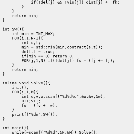
            if(!del[j] && !vis[j]) dist[j] += fk;

        }

    }

    return min;

}

int SW(){

    int min = INT_MAX;

    FOR(i,1,N-1){

        int s,t;

        min = std::min(min,contract(s,t));

        del[t] = true;

        if(min == 0) return 0;

        FOR(j,1,N) if(!del[j]) fs = (fj += fj);

    }

    return min;

}

inline void Solve(){

    init();

    FOR(i,1,M){

        int u,v,w;scanf("%d%d%d",&u,&v,&w);

        u++;v++;

        fu = (fv += w);

    }

    printf("%dn",SW());

}

int main(){

    while(~scanf("%d%d",&N,&M)) Solve();
