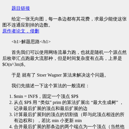
题目链接
给定一张无向图，每一条边都有其花费，求最少能使这张
图不连通应割掉的边数。
原作者论文，侵删
<h1>解题思路</h1>
首先我们可以使用网络流暴力跑，也就是随机一个源点然
后枚举汇点跑最大流那种，但是时间复杂度有点高，上界是
$O(n^3m)$。
于是 就有了 Stoer Wagner 算法来解决这个问题。
我们先描述一下这个算法的一般流程：
$min = INF$，固定一个顶点 $P$
从点 $P$ 用 “类似” prim 的算法扩展出 “最大生成树” ，
记录最后扩展的顶点和最后扩展的边
计算最后扩展到的顶点的切割值（即与此顶点相连的所
有边权和），若比 min 小更新 min
合并最后扩展的那条边的两个端点为一个顶点（当然他