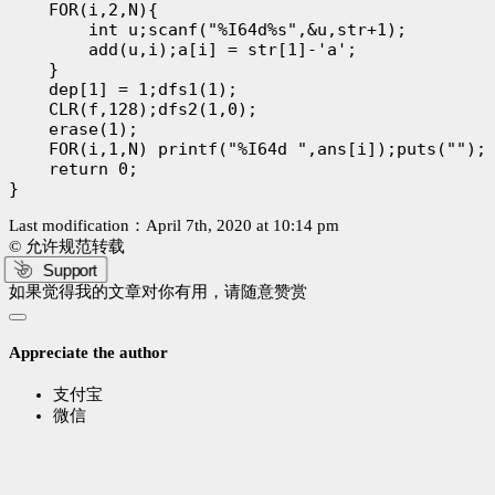
    FOR(i,2,N){

        int u;scanf("%I64d%s",&u,str+1);

        add(u,i);a[i] = str[1]-'a';

    }

    dep[1] = 1;dfs1(1);

    CLR(f,128);dfs2(1,0);

    erase(1);

    FOR(i,1,N) printf("%I64d ",ans[i]);puts("");

    return 0;

Last modification：April 7th, 2020 at 10:14 pm
© 允许规范转载
Support
如果觉得我的文章对你有用，请随意赞赏
Appreciate the author
支付宝
微信