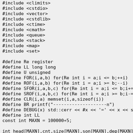
#include <climits>

#include <cstdio>

#include <vector>

#include <cstdlib>

#include <ctime>

#include <cmath>

#include <queue>

#include <stack>

#include <map>

#include <set>

#define Re register

#define LL long long

#define U unsigned

#define FOR(i,a,b) for(Re int i = a;i <= b;++i)

#define ROF(i,a,b) for(Re int i = a;i >= b;--i)

#define SFOR(i,a,b,c) for(Re int i = a;i <= b;i+=
#define SROF(i,a,b,c) for(Re int i = a;i >= b;i-=
#define CLR(i,a) memset(i,a,sizeof(i))

#define BR printf("--------------------n")

#define DEBUG(x) std::cerr << #x << '=' << x << s
#define int LL

const int MAXN = 100000+5;

int head[MAXN],cnt,size[MAXN],son[MAXN],dep[MAXN]