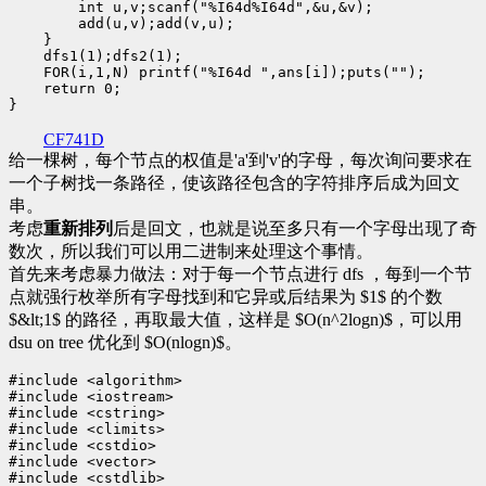
        int u,v;scanf("%I64d%I64d",&u,&v);

        add(u,v);add(v,u);

    }

    dfs1(1);dfs2(1);

    FOR(i,1,N) printf("%I64d ",ans[i]);puts("");

    return 0;

CF741D
给一棵树，每个节点的权值是'a'到'v'的字母，每次询问要求在
一个子树找一条路径，使该路径包含的字符排序后成为回文
串。
考虑
重新排列
后是回文，也就是说至多只有一个字母出现了奇
数次，所以我们可以用二进制来处理这个事情。
首先来考虑暴力做法：对于每一个节点进行 dfs ，每到一个节
点就强行枚举所有字母找到和它异或后结果为 $1$ 的个数
$&lt;1$ 的路径，再取最大值，这样是 $O(n^2logn)$，可以用
dsu on tree 优化到 $O(nlogn)$。
#include <algorithm>

#include <iostream>

#include <cstring>

#include <climits>

#include <cstdio>

#include <vector>

#include <cstdlib>
