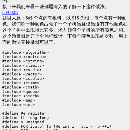
的。
接下来我们来看一些例题深入的了解一下这种做法。
CF600E
题目大意：$n$ 个点的有根树，以 $1$ 为根，每个点有一种颜
色。我们称一种颜色占领了一个子树当且仅当没有其他颜色在
这个子树中出现得比它多。求占领每个子树的所有颜色之和。
这个题目就是开个全局桶统计一下每个颜色出现的次数，用上
面的做法直接做就可以了。
#include <algorithm>

#include <iostream>

#include <cstring>

#include <climits>

#include <cstdio>

#include <vector>

#include <cstdlib>

#include <ctime>

#include <cmath>

#include <queue>

#include <stack>

#include <map>

#include <set>

#define Re register

#define LL long long

#define U unsigned

#define FOR(i,a,b) for(Re int i = a;i <= b;++i)
