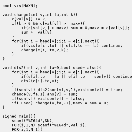
bool vis[MAXN];

void change(int v,int fa,int k){

    c[val[v]] += k;

    if(k > 0 && c[val[v]] >= maxv){

        if(c[val[v]] > maxv) sum = 0,maxv = c[val[v]];

        sum += val[v];

    }

    for(int i = head[v];i;i = e[i].next){

        if(vis[e[i].to] || e[i].to == fa) continue;

        change(e[i].to,v,k);

    }

}

void dfs2(int v,int fa=0,bool used=false){

    for(int i = head[v];i;i = e[i].next){

        if(e[i].to == fa || e[i].to == son[v]) continue
        dfs2(e[i].to,v);

    }

    if(son[v]) dfs2(son[v],v,1),vis[son[v]] = true;

    change(v,fa,1);ans[v] = sum;

    if(son[v]) vis[son[v]] = false;

    if(!used) change(v,fa,-1),maxv = sum = 0;

}

signed main(){

    scanf("%I64d",&N);

    FOR(i,1,N) scanf("%I64d",val+i);

    FOR(i,1,N-1){
