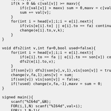
    if(k > 0 && c[val[v]] >= maxv){

        if(c[val[v]] > maxv) sum = 0,maxv = c[val
        sum += val[v];

    }

    for(int i = head[v];i;i = e[i].next){

        if(vis[e[i].to] || e[i].to == fa) continu
        change(e[i].to,v,k);

    }

}

void dfs2(int v,int fa=0,bool used=false){

    for(int i = head[v];i;i = e[i].next){

        if(e[i].to == fa || e[i].to == son[v]) co
        dfs2(e[i].to,v);

    }

    if(son[v]) dfs2(son[v],v,1),vis[son[v]] = tru
    change(v,fa,1);ans[v] = sum;

    if(son[v]) vis[son[v]] = false;

    if(!used) change(v,fa,-1),maxv = sum = 0;

}

signed main(){

    scanf("%I64d",&N);

    FOR(i,1,N) scanf("%I64d",val+i);

    FOR(i,1,N-1){
