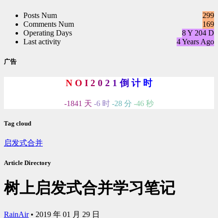
数:
Posts Num
299
Comments Num
169
Operating Days
8 Y 204 D
Last activity
4 Years Ago
广告
N
O
I
2
0
2
1
倒
计
时
-1841 天
-6 时
-28 分
-47 秒
Tag cloud
启发式合并
Article Directory
树上启发式合并学习笔记
RainAir
•
2019 年 01 月 29 日