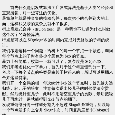
首先什么是启发式算法？启发式算法是基于人类的经验和
直观感觉，对一些算法的优化。
最简单的就是并查集的按秩合并，每次把小的合并到大的上
面，这样找父亲的复杂度就小了很多。
树上启发式合并（dsu on tree）是一种我也不知道为什么叫做
这个名字的奇怪算法。
特点是可以在 $O(nlogn)$ 的时间内完成对无修改的子树的统
计。
我们考虑这样一个问题：给树上的每一个节点一个颜色，询问
每个节点上的子树有多少个颜色为 $k$ 的节点。
暴力十分简单，枚举一下就可以了，复杂度是 $O(n^2)$。
我们来考虑优化一下暴力，首先对于这个树重链剖分一下。
考虑一下每个节点的答案是由其子树得来的，所以可以用桶来
合并这些答案。
我们开一个全局的桶，每次统计 $x$ 这个节点时，首先暴力递
归统计轻儿子的答案，注意每次退出轻儿子的时候要清空贡
献。然后统计重儿子，此时不用清空重儿子的贡献，最后把轻
儿子再统计一遍就能得到 $x$ 节点的桶了。
发现重链剖分将一棵树分割为不超过 $logn$ 条重链，所以每
一个节点最多向上合并 $logn$ 次，时间复杂度是 $O(nlogn)$