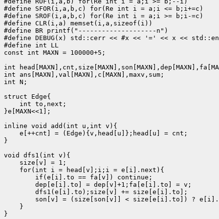
#define ROF(i,a,b) for(Re int i = a;i >= b;--i)

#define SFOR(i,a,b,c) for(Re int i = a;i <= b;i+=c)

#define SROF(i,a,b,c) for(Re int i = a;i >= b;i-=c)

#define CLR(i,a) memset(i,a,sizeof(i))

#define BR printf("--------------------n")

#define DEBUG(x) std::cerr << #x << '=' << x << std::en
#define int LL

const int MAXN = 100000+5;

int head[MAXN],cnt,size[MAXN],son[MAXN],dep[MAXN],fa[MA
int ans[MAXN],val[MAXN],c[MAXN],maxv,sum;

int N;

struct Edge{

    int to,next;

}e[MAXN<<1];

inline void add(int u,int v){

    e[++cnt] = (Edge){v,head[u]};head[u] = cnt;

}

void dfs1(int v){

    size[v] = 1;

    for(int i = head[v];i;i = e[i].next){

        if(e[i].to == fa[v]) continue;

        dep[e[i].to] = dep[v]+1;fa[e[i].to] = v;

        dfs1(e[i].to);size[v] += size[e[i].to];

        son[v] = (size[son[v]] < size[e[i].to]) ? e[i].
    }

}
