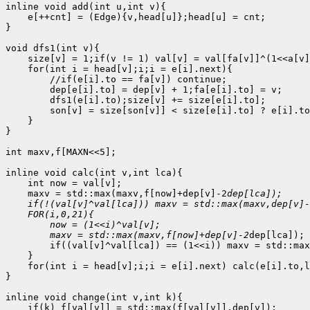
inline void add(int u,int v){

    e[++cnt] = (Edge){v,head[u]};head[u] = cnt;

}

void dfs1(int v){

    size[v] = 1;if(v != 1) val[v] = val[fa[v]]^(1<<a[v]
    for(int i = head[v];i;i = e[i].next){

        //if(e[i].to == fa[v]) continue;

        dep[e[i].to] = dep[v] + 1;fa[e[i].to] = v;

        dfs1(e[i].to);size[v] += size[e[i].to];

        son[v] = size[son[v]] < size[e[i].to] ? e[i].to
    }

}

int maxv,f[MAXN<<5];

inline void calc(int v,int lca){

    int now = val[v];

    maxv = std::max(maxv,f[now]+dep[v]-2
dep[lca]);

    if(!(val[v]^val[lca])) maxv = std::max(maxv,dep[v]-
    FOR(i,0,21){

        now = (1<<i)^val[v];

        maxv = std::max(maxv,f[now]+dep[v]-2
dep[lca]);

        if((val[v]^val[lca]) == (1<<i)) maxv = std::max
    }

    for(int i = head[v];i;i = e[i].next) calc(e[i].to,l
}

inline void change(int v,int k){

    if(k) f[val[v]] = std::max(f[val[v]],dep[v]);
