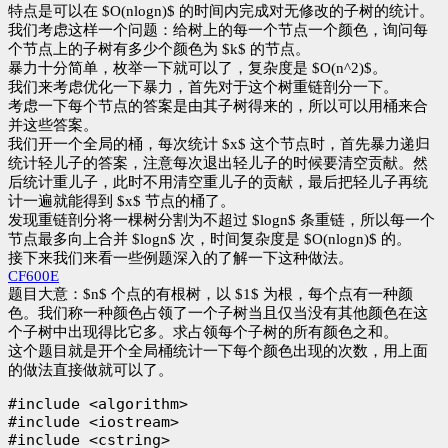
特点是可以在 $O(nlogn)$ 的时间内完成对无修改的子树的统计。
我们考虑这样一个问题：给树上的每一个节点一个颜色，询问每
个节点上的子树有多少个颜色为 $k$ 的节点。
暴力十分简单，枚举一下就可以了，复杂度是 $O(n^2)$。
我们来考虑优化一下暴力，首先对于这个树重链剖分一下。
考虑一下每个节点的答案是由其子树得来的，所以可以用桶来合
并这些答案。
我们开一个全局的桶，每次统计 $x$ 这个节点时，首先暴力递归
统计轻儿子的答案，注意每次退出轻儿子的时候要清空贡献。然
后统计重儿子，此时不用清空重儿子的贡献，最后把轻儿子再统
计一遍就能得到 $x$ 节点的桶了。
发现重链剖分将一棵树分割为不超过 $logn$ 条重链，所以每一个
节点最多向上合并 $logn$ 次，时间复杂度是 $O(nlogn)$ 的。
接下来我们来看一些例题深入的了解一下这种做法。
CF600E
题目大意：$n$ 个点的有根树，以 $1$ 为根，每个点有一种颜
色。我们称一种颜色占领了一个子树当且仅当没有其他颜色在这
个子树中出现得比它多。求占领每个子树的所有颜色之和。
这个题目就是开个全局桶统计一下每个颜色出现的次数，用上面
的做法直接做就可以了。
#include <algorithm>

#include <iostream>

#include <cstring>
