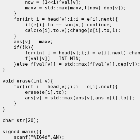
        now = (1<<i)^val[v];

        maxv = std::max(maxv,f[now]-dep[v]);

    }

    for(int i = head[v];i;i = e[i].next){

        if(e[i].to == son[v]) continue;

        calc(e[i].to,v);change(e[i].to,1);

    }

    ans[v] = maxv;

    if(!k){

        for(int i = head[v];i;i = e[i].next) chan
        f[val[v]] = INT_MIN;

    }else f[val[v]] = std::max(f[val[v]],dep[v]);
}

void erase(int v){

    for(int i = head[v];i;i = e[i].next){

        erase(e[i].to);

        ans[v] = std::max(ans[v],ans[e[i].to]);

    }

}

char str[20];

signed main(){

    scanf("%I64d",&N);
