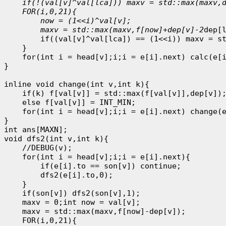
    if(!(val[v]^val[lca])) maxv = std::max(maxv,d
    FOR(i,0,21){

        now = (1<<i)^val[v];

        maxv = std::max(maxv,f[now]+dep[v]-2
dep[l
        if((val[v]^val[lca]) == (1<<i)) maxv = st
    }

    for(int i = head[v];i;i = e[i].next) calc(e[i
}

inline void change(int v,int k){

    if(k) f[val[v]] = std::max(f[val[v]],dep[v]);
    else f[val[v]] = INT_MIN;

    for(int i = head[v];i;i = e[i].next) change(e
}

int ans[MAXN];

void dfs2(int v,int k){

    //DEBUG(v);

    for(int i = head[v];i;i = e[i].next){

        if(e[i].to == son[v]) continue;

        dfs2(e[i].to,0);

    }

    if(son[v]) dfs2(son[v],1);

    maxv = 0;int now = val[v];

    maxv = std::max(maxv,f[now]-dep[v]);

    FOR(i,0,21){
