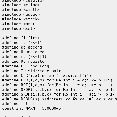
#include <cstdlib>

#include <ctime>

#include <cmath>

#include <queue>

#include <stack>

#include <map>

#include <set>

#define fi first

#define lc (x<<1)

#define se second

#define U unsigned

#define rc (x<<1|1)

#define Re register

#define LL long long

#define MP std::make_pair

#define CLR(i,a) memset(i,a,sizeof(i))

#define FOR(i,a,b) for(Re int i = a;i <= b;++i)

#define ROF(i,a,b) for(Re int i = a;i >= b;--i)

#define SFOR(i,a,b,c) for(Re int i = a;i <= b;i+=
#define SROF(i,a,b,c) for(Re int i = a;i >= b;i-=
#define DEBUG(x) std::cerr << #x << '=' << x << s
#define int LL

const int MAXN = 500000+5;
