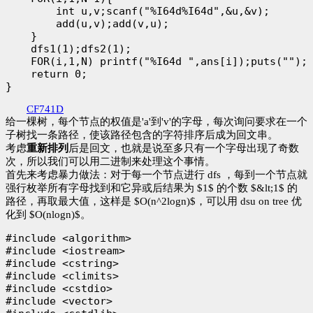
        int u,v;scanf("%I64d%I64d",&u,&v);

        add(u,v);add(v,u);

    }

    dfs1(1);dfs2(1);

    FOR(i,1,N) printf("%I64d ",ans[i]);puts("");

    return 0;

CF741D
给一棵树，每个节点的权值是'a'到'v'的字母，每次询问要求在一个
子树找一条路径，使该路径包含的字符排序后成为回文串。
考虑
重新排列
后是回文，也就是说至多只有一个字母出现了奇数
次，所以我们可以用二进制来处理这个事情。
首先来考虑暴力做法：对于每一个节点进行 dfs ，每到一个节点就
强行枚举所有字母找到和它异或后结果为 $1$ 的个数 $&lt;1$ 的
路径，再取最大值，这样是 $O(n^2logn)$，可以用 dsu on tree 优
化到 $O(nlogn)$。
#include <algorithm>

#include <iostream>

#include <cstring>

#include <climits>

#include <cstdio>

#include <vector>
