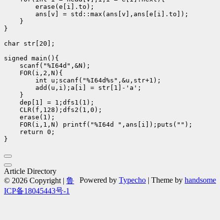
        erase(e[i].to);

        ans[v] = std::max(ans[v],ans[e[i].to]);

    }

}

char str[20];

signed main(){

    scanf("%I64d",&N);

    FOR(i,2,N){

        int u;scanf("%I64d%s",&u,str+1);

        add(u,i);a[i] = str[1]-'a';

    }

    dep[1] = 1;dfs1(1);

    CLR(f,128);dfs2(1,0);

    erase(1);

    FOR(i,1,N) printf("%I64d ",ans[i]);puts("");

    return 0;

Article Directory
Powered by
Typecho
| Theme by
handsome
© 2026 Copyright |
鲁
ICP备18045443号-1