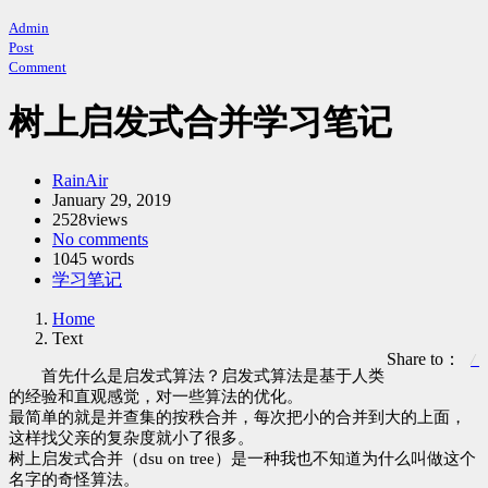
Admin
Post
Comment
树上启发式合并学习笔记
Author：
RainAir
发
January 29, 2019
2528views
布
No comments
时
1045 words
间：
Categories：
学习笔记
Home
Text
Share to：
首先什么是启发式算法？启发式算法是基于人类
的经验和直观感觉，对一些算法的优化。
最简单的就是并查集的按秩合并，每次把小的合并到大的上面，
这样找父亲的复杂度就小了很多。
树上启发式合并（dsu on tree）是一种我也不知道为什么叫做这个
名字的奇怪算法。