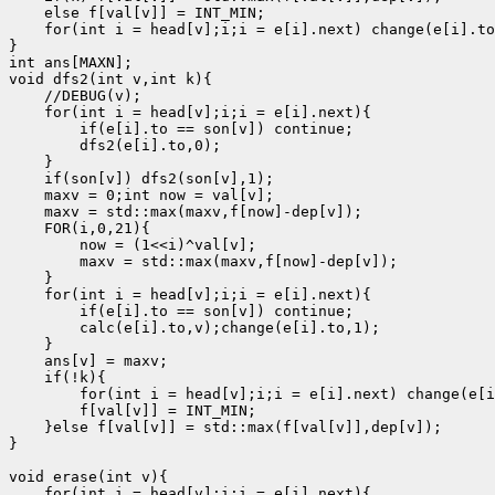
    else f[val[v]] = INT_MIN;

    for(int i = head[v];i;i = e[i].next) change(e[i].to
}

int ans[MAXN];

void dfs2(int v,int k){

    //DEBUG(v);

    for(int i = head[v];i;i = e[i].next){

        if(e[i].to == son[v]) continue;

        dfs2(e[i].to,0);

    }

    if(son[v]) dfs2(son[v],1);

    maxv = 0;int now = val[v];

    maxv = std::max(maxv,f[now]-dep[v]);

    FOR(i,0,21){

        now = (1<<i)^val[v];

        maxv = std::max(maxv,f[now]-dep[v]);

    }

    for(int i = head[v];i;i = e[i].next){

        if(e[i].to == son[v]) continue;

        calc(e[i].to,v);change(e[i].to,1);

    }

    ans[v] = maxv;

    if(!k){

        for(int i = head[v];i;i = e[i].next) change(e[i
        f[val[v]] = INT_MIN;

    }else f[val[v]] = std::max(f[val[v]],dep[v]);

}

void erase(int v){

    for(int i = head[v];i;i = e[i].next){
