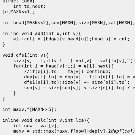
struct Edge{

    int to,next;

}e[MAXN<<1];

int head[MAXN<<2],son[MAXN],size[MAXN],val[MAXN],
inline void add(int u,int v){

    e[++cnt] = (Edge){v,head[u]};head[u] = cnt;

}

void dfs1(int v){

    size[v] = 1;if(v != 1) val[v] = val[fa[v]]^(1
    for(int i = head[v];i;i = e[i].next){

        //if(e[i].to == fa[v]) continue;

        dep[e[i].to] = dep[v] + 1;fa[e[i].to] = v
        dfs1(e[i].to);size[v] += size[e[i].to];

        son[v] = size[son[v]] < size[e[i].to] ? e
    }

}

int maxv,f[MAXN<<5];

inline void calc(int v,int lca){

    int now = val[v];

    maxv = std::max(maxv,f[now]+dep[v]-2
dep[lca])