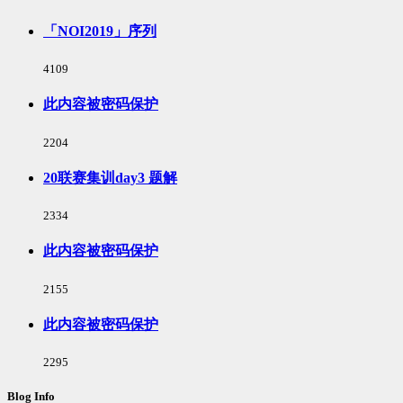
「NOI2019」序列
浏
4109
览
次
此内容被密码保护
数:
浏
2204
览
次
20联赛集训day3 题解
数:
浏
2334
览
次
此内容被密码保护
数:
浏
2155
览
次
此内容被密码保护
数:
浏
2295
览
次
Blog Info