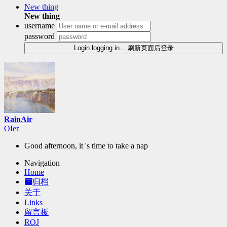
New thing
New thing
username
password
Login
logging in...
刷新页面后登录
RainAir
O
%
U
i
Good afternoon, it 's time to take a nap
Navigation
Home
归档
关于
Links
留言板
ROJ