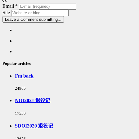
🎲
Email
*
Site
Leave a Comment
submitting...
Popular
articles
Latest
comments
Random
articles
Popular articles
I'm back
浏
24965
览
次
NOI2021 退役记
数:
浏
17550
览
次
SDOI2020 退役记
数:
浏
13676