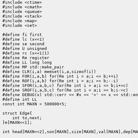
#include <ctime>

#include <cmath>

#include <queue>

#include <stack>

#include <map>

#include <set>

#define fi first

#define lc (x<<1)

#define se second

#define U unsigned

#define rc (x<<1|1)

#define Re register

#define LL long long

#define MP std::make_pair

#define CLR(i,a) memset(i,a,sizeof(i))

#define FOR(i,a,b) for(Re int i = a;i <= b;++i)

#define ROF(i,a,b) for(Re int i = a;i >= b;--i)

#define SFOR(i,a,b,c) for(Re int i = a;i <= b;i+=c)

#define SROF(i,a,b,c) for(Re int i = a;i >= b;i-=c)

#define DEBUG(x) std::cerr << #x << '=' << x << std::en
#define int LL

const int MAXN = 500000+5;

struct Edge{

    int to,next;

}e[MAXN<<1];

int head[MAXN<<2],son[MAXN],size[MAXN],val[MAXN],dep[MA