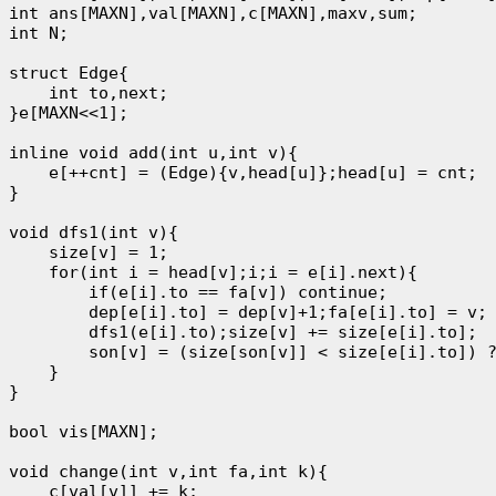
int ans[MAXN],val[MAXN],c[MAXN],maxv,sum;

int N;

struct Edge{

    int to,next;

}e[MAXN<<1];

inline void add(int u,int v){

    e[++cnt] = (Edge){v,head[u]};head[u] = cnt;

}

void dfs1(int v){

    size[v] = 1;

    for(int i = head[v];i;i = e[i].next){

        if(e[i].to == fa[v]) continue;

        dep[e[i].to] = dep[v]+1;fa[e[i].to] = v;

        dfs1(e[i].to);size[v] += size[e[i].to];

        son[v] = (size[son[v]] < size[e[i].to]) ?
    }

}

bool vis[MAXN];

void change(int v,int fa,int k){

    c[val[v]] += k;
