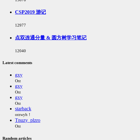
览
次
CSP2019 游记
数:
浏
12977
览
次
点双连通分量 & 圆方树学习笔记
数:
浏
12040
览
次
Latest comments
数:
gxy
Orz
gxy
Orz
gxy
Orz
starback
orzwyh！
Tnuzy_plzro
Orz
Random articles