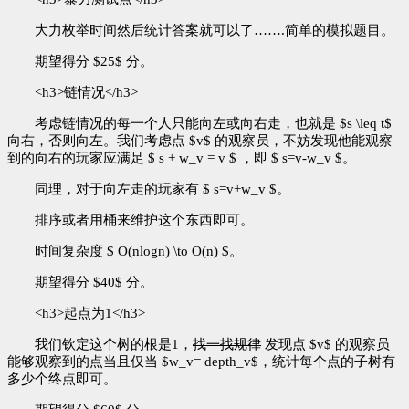
大力枚举时间然后统计答案就可以了…….简单的模拟题目。
期望得分 $25$ 分。
<h3>链情况</h3>
考虑链情况的每一个人只能向左或向右走，也就是 $s \leq t$
向右，否则向左。我们考虑点 $v$ 的观察员，不妨发现他能观察
到的向右的玩家应满足 $ s + w_v = v $ ，即 $ s=v-w_v $。
同理，对于向左走的玩家有 $ s=v+w_v $。
排序或者用桶来维护这个东西即可。
时间复杂度 $ O(nlogn) \to O(n) $。
期望得分 $40$ 分。
<h3>起点为1</h3>
我们钦定这个树的根是1，
找一找规律
发现点 $v$ 的观察员
能够观察到的点当且仅当 $w_v= depth_v$，统计每个点的子树有
多少个终点即可。