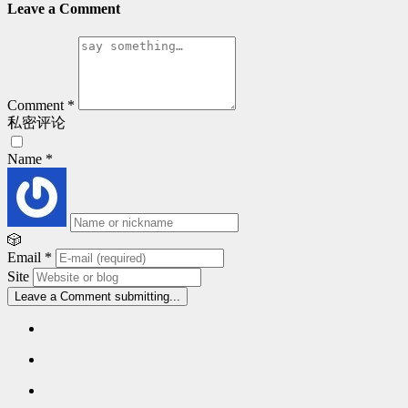
Leave a Comment
Comment
*
私密评论
Name
*
🎲
Email
*
Site
Leave a Comment
submitting...
Popular
articles
Latest
comments
Random
articles