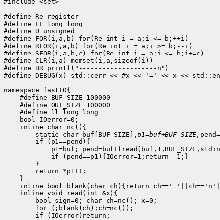
#include <set>

#define Re register

#define LL long long

#define U unsigned

#define FOR(i,a,b) for(Re int i = a;i <= b;++i)

#define RFOR(i,a,b) for(Re int i = a;i >= b;--i)

#define SFOR(i,a,b,c) for(Re int i = a;i <= b;i+=c)

#define CLR(i,a) memset(i,a,sizeof(i))

#define BR printf("--------------------n")

#define DEBUG(x) std::cerr << #x << '=' << x << std::en
namespace fastIO{ 

    #define BUF_SIZE 100000 

    #define OUT_SIZE 100000 

    #define ll long long 

    bool IOerror=0; 

    inline char nc(){ 

        static char buf[BUF_SIZE],
p1=buf+BUF_SIZE,
pend=
        if (p1==pend){ 

            p1=buf; pend=buf+fread(buf,1,BUF_SIZE,stdin
            if (pend==p1){IOerror=1;return -1;} 

        } 

        return *p1++; 

    } 

    inline bool blank(char ch){return ch==' '||ch=='n'|
    inline void read(int &x){ 

        bool sign=0; char ch=nc(); x=0; 

        for (;blank(ch);ch=nc()); 

        if (IOerror)return; 
