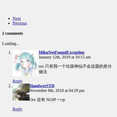
Next
Previous
2 comments
Loading...
MikuNotFoundException
January 12th, 2019 at 10:15 am
orz 只有我一个垃圾神仙不会这题的差分
做法
Reply
HandwerSTD
November 8th, 2018 at 04:29 pm
Orz 还有 NOIP ++rp
Reply