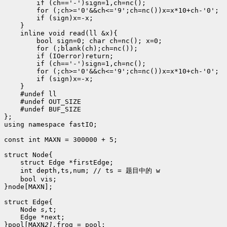
        if (ch=='-')sign=1,ch=nc(); 

        for (;ch>='0'&&ch<='9';ch=nc())x=x*10+ch-'0'; 

        if (sign)x=-x; 

    } 

    inline void read(ll &x){ 

        bool sign=0; char ch=nc(); x=0; 

        for (;blank(ch);ch=nc()); 

        if (IOerror)return; 

        if (ch=='-')sign=1,ch=nc(); 

        for (;ch>='0'&&ch<='9';ch=nc())x=x*10+ch-'0'; 

        if (sign)x=-x; 

    } 

    #undef ll 

    #undef OUT_SIZE 

    #undef BUF_SIZE 

}; 

using namespace fastIO;

const int MAXN = 300000 + 5;

struct Node{

    struct Edge *firstEdge;

    int depth,ts,num; // ts = 题目中的 w

    bool vis;

}node[MAXN];

struct Edge{

    Node 
s,
t;

    Edge *next;

}pool[MAXN
2],
frog = pool;
