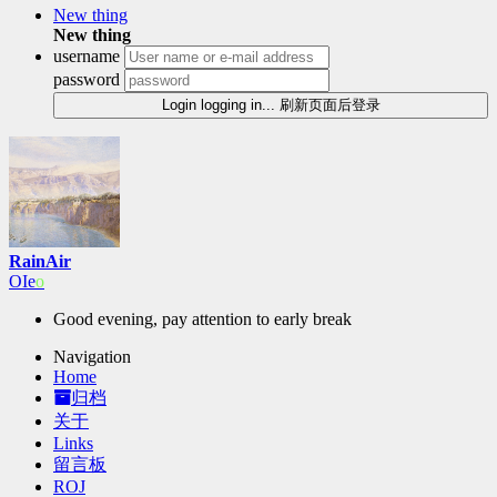
New thing
New thing
username
password
Login
logging in...
刷新页面后登录
RainAir
O
R
\
-
Good evening, pay attention to early break
Navigation
Home
归档
关于
Links
留言板
ROJ