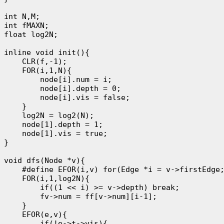
int N,M;

int fMAXN;

float log2N;

inline void init(){

    CLR(f,-1);

    FOR(i,1,N){

        node[i].num = i;

        node[i].depth = 0;

        node[i].vis = false;

    }

    log2N = log2(N);

    node[1].depth = 1;

    node[1].vis = true;

}

void dfs(Node *v){

    #define EFOR(i,v) for(Edge *i = v->firstEdge;
    FOR(i,1,log2N){

        if((1 << i) >= v->depth) break;

        fv->num = ff[v->num][i-1];

    }

    EFOR(e,v){

        if(!e->t->vis){
