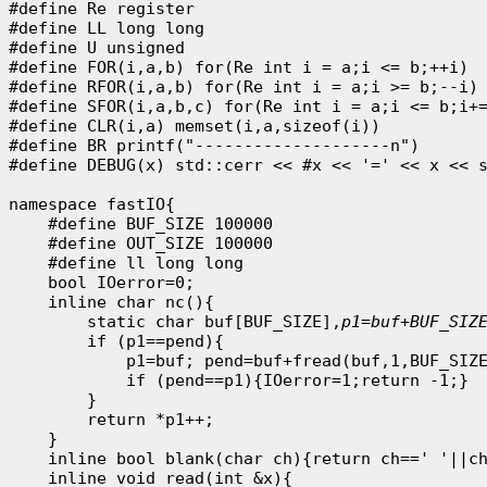
#define Re register

#define LL long long

#define U unsigned

#define FOR(i,a,b) for(Re int i = a;i <= b;++i)

#define RFOR(i,a,b) for(Re int i = a;i >= b;--i)

#define SFOR(i,a,b,c) for(Re int i = a;i <= b;i+=
#define CLR(i,a) memset(i,a,sizeof(i))

#define BR printf("--------------------n")

#define DEBUG(x) std::cerr << #x << '=' << x << s
namespace fastIO{ 

    #define BUF_SIZE 100000 

    #define OUT_SIZE 100000 

    #define ll long long 

    bool IOerror=0; 

    inline char nc(){ 

        static char buf[BUF_SIZE],
p1=buf+BUF_SIZ
        if (p1==pend){ 

            p1=buf; pend=buf+fread(buf,1,BUF_SIZE
            if (pend==p1){IOerror=1;return -1;} 

        } 

        return *p1++; 

    } 

    inline bool blank(char ch){return ch==' '||ch
    inline void read(int &x){ 
