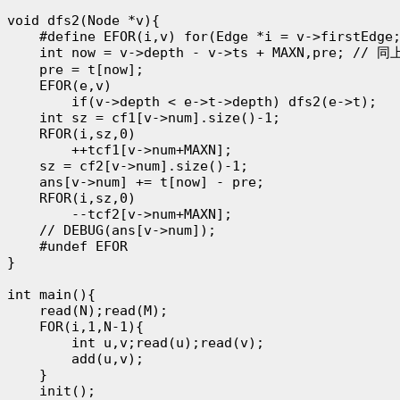
void dfs2(Node *v){

    #define EFOR(i,v) for(Edge *i = v->firstEdge;
    int now = v->depth - v->ts + MAXN,pre; // 同上
    pre = t[now];

    EFOR(e,v)

        if(v->depth < e->t->depth) dfs2(e->t);

    int sz = cf1[v->num].size()-1;

    RFOR(i,sz,0)

        ++tcf1[v->num+MAXN];

    sz = cf2[v->num].size()-1;

    ans[v->num] += t[now] - pre;

    RFOR(i,sz,0)

        --tcf2[v->num+MAXN];

    // DEBUG(ans[v->num]);

    #undef EFOR

}

int main(){

    read(N);read(M);

    FOR(i,1,N-1){

        int u,v;read(u);read(v);

        add(u,v);

    }

    init();
