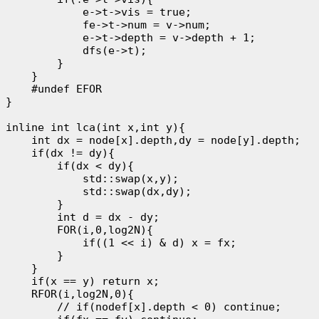
            e->t->vis = true;

            fe->t->num = v->num;

            e->t->depth = v->depth + 1;

            dfs(e->t);

        }

    }

    #undef EFOR

}

inline int lca(int x,int y){

    int dx = node[x].depth,dy = node[y].depth;

    if(dx != dy){

        if(dx < dy){

            std::swap(x,y);

            std::swap(dx,dy);

        }

        int d = dx - dy;

        FOR(i,0,log2N){

            if((1 << i) & d) x = fx;

        }

    }

    if(x == y) return x;

    RFOR(i,log2N,0){

        // if(nodef[x].depth < 0) continue;
