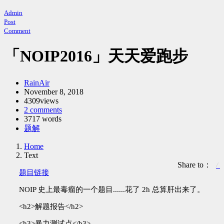
Admin
Post
Comment
「NOIP2016」天天爱跑步
Author：
RainAir
发
November 8, 2018
4309views
布
2 comments
时
3717 words
间：
Categories：
题解
Home
Text
Share to：
题目链接
NOIP 史上最毒瘤的一个题目......花了 2h 总算肝出来了。
<h2>解题报告</h2>
<h3>暴力测试点</h3>