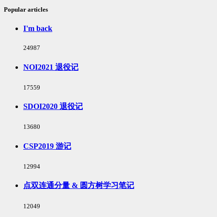
Popular articles
I'm back
浏
24987
览
次
NOI2021 退役记
数:
浏
17559
览
次
SDOI2020 退役记
数:
浏
13680
览
次
CSP2019 游记
数:
浏
12994
览
次
点双连通分量 & 圆方树学习笔记
数:
浏
12049
览