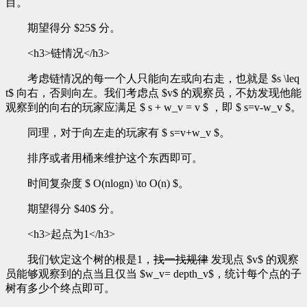
目。
期望得分 $25$ 分。
<h3>链情况</h3>
考虑链情况的每一个人只能向左或向右走，也就是 $s \leq
t$ 向右，否则向左。我们考虑点 $v$ 的观察员，不妨发现他能
观察到的向右的玩家应满足 $ s + w_v = v $ ，即 $ s=v-w_v $。
同理，对于向左走的玩家有 $ s=v+w_v $。
排序或者用桶来维护这个东西即可。
时间复杂度 $ O(nlogn) \to O(n) $。
期望得分 $40$ 分。
<h3>起点为1</h3>
我们钦定这个树的根是1，
找一找规律
发现点 $v$ 的观察
员能够观察到的点当且仅当 $w_v= depth_v$，统计每个点的子
树有多少个终点即可。