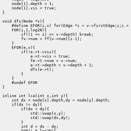
    node[1].depth = 1;

    node[1].vis = true;

}

void dfs(Node *v){

    #define EFOR(i,v) for(Edge *i = v->firstEdge;i;i = 
    FOR(i,1,log2N){

        if((1 << i) >= v->depth) break;

        fv->num = ff[v->num][i-1];

    }

    EFOR(e,v){

        if(!e->t->vis){

            e->t->vis = true;

            fe->t->num = v->num;

            e->t->depth = v->depth + 1;

            dfs(e->t);

        }

    }

    #undef EFOR

}

inline int lca(int x,int y){

    int dx = node[x].depth,dy = node[y].depth;

    if(dx != dy){

        if(dx < dy){

            std::swap(x,y);

            std::swap(dx,dy);

        }

        int d = dx - dy;

        FOR(i,0,log2N){
