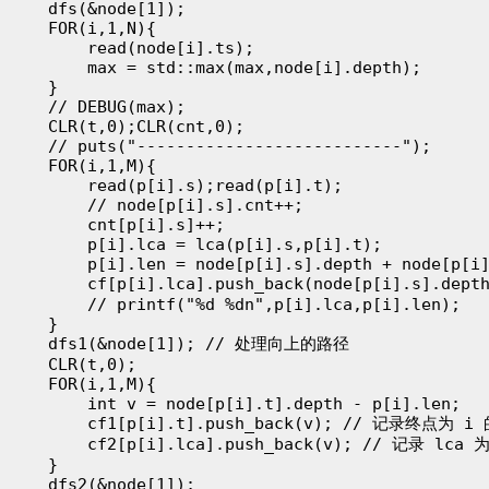
    dfs(&node[1]);

    FOR(i,1,N){

        read(node[i].ts);

        max = std::max(max,node[i].depth);

    }

    // DEBUG(max);

    CLR(t,0);CLR(cnt,0);

    // puts("---------------------------");

    FOR(i,1,M){

        read(p[i].s);read(p[i].t);

        // node[p[i].s].cnt++;

        cnt[p[i].s]++;

        p[i].lca = lca(p[i].s,p[i].t);

        p[i].len = node[p[i].s].depth + node[p[i]
        cf[p[i].lca].push_back(node[p[i].s].de
        // printf("%d %dn",p[i].lca,p[i].len);

    }

    dfs1(&node[1]); // 处理向上的路径

    CLR(t,0);

    FOR(i,1,M){

        int v = node[p[i].t].depth - p[i].len;

        cf1[p[i].t].push_back(v); // 记录终点为 
        cf2[p[i].lca].push_back(v); // 记录 lc
    }

    dfs2(&node[1]);
