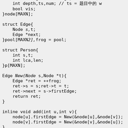
    int depth,ts,num; // ts = 题目中的 w

    bool vis;

}node[MAXN];

struct Edge{

    Node 
s,
t;

    Edge *next;

}pool[MAXN
2],
frog = pool;

struct Person{

    int s,t;

    int lca,len;

}p[MAXN];

Edge 
New(Node 
s,Node *t){

    Edge *ret = ++frog;

    ret->s = s;ret->t = t;

    ret->next = s->firstEdge;

    return ret;

}

inline void add(int u,int v){

    node[u].firstEdge = New(&node[u],&node[v]);

    node[v].firstEdge = New(&node[v],&node[u]);

}
