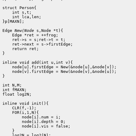
struct Person{

    int s,t;

    int lca,len;

}p[MAXN];

Edge 
New(Node 
s,Node *t){

    Edge *ret = ++frog;

    ret->s = s;ret->t = t;

    ret->next = s->firstEdge;

    return ret;

}

inline void add(int u,int v){

    node[u].firstEdge = New(&node[u],&node[v]);

    node[v].firstEdge = New(&node[v],&node[u]);

}

int N,M;

int fMAXN;

float log2N;

inline void init(){

    CLR(f,-1);

    FOR(i,1,N){

        node[i].num = i;

        node[i].depth = 0;

        node[i].vis = false;

    }

    log2N = log2(N);
