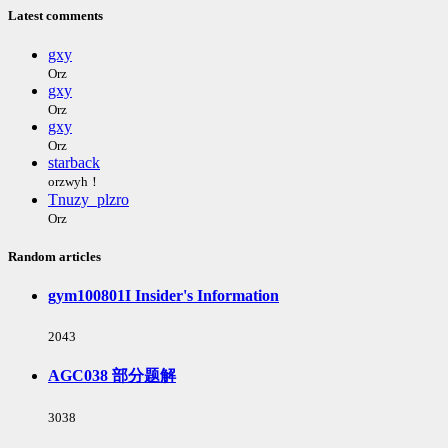
次
Latest comments
数:
gxy
Orz
gxy
Orz
gxy
Orz
starback
orzwyh！
Tnuzy_plzro
Orz
Random articles
gym100801I Insider's Information
浏
2043
览
次
AGC038 部分题解
数:
浏
3038
览