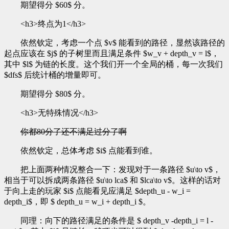
期望得分 $60$ 分。
<h3>终点为1</h3>
依然钦定，考虑一个点 $v$ 能看到的路径，显然该路径的
起点应该在 $j$ 的子树里而且满足条件 $w_v + depth_v = l$，
其中 $l$ 为链的长度。这个我们开一个全局的桶，每一次我们
$dfs$ 后统计桶的增量即可。
期望得分 $80$ 分。
<h3>无特殊情况</h3>
你都80分了还不满足过分了啊
依然钦定，总体考虑 $i$ 点能看到谁。
把上面两种情况整合一下：发现对于一条路径 $u\to v$，
相当于可以拆成两条路径 $u\to lca$ 和 $lca\to v$。这样的话对
于向上走的玩家 $i$ 点能看见应满足 $depth_u - w_i =
depth_i$，即 $ depth_u = w_i + depth_i $。
同理：向下的路径满足的条件是 $ depth_v -depth_i = l -