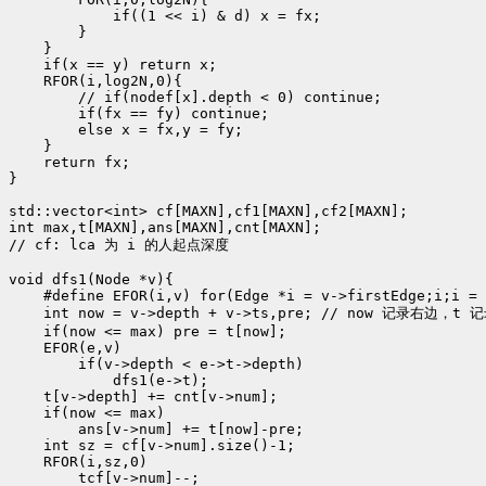
            if((1 << i) & d) x = fx;

        }

    }

    if(x == y) return x;

    RFOR(i,log2N,0){

        // if(nodef[x].depth < 0) continue;

        if(fx == fy) continue;

        else x = fx,y = fy;

    }

    return fx;

}

std::vector<int> cf[MAXN],cf1[MAXN],cf2[MAXN];

int max,t[MAXN],ans[MAXN],cnt[MAXN];

// cf: lca 为 i 的人起点深度

void dfs1(Node *v){

    #define EFOR(i,v) for(Edge *i = v->firstEdge;i;i = 
    int now = v->depth + v->ts,pre; // now 记录右边，t
    if(now <= max) pre = t[now];

    EFOR(e,v)

        if(v->depth < e->t->depth)

            dfs1(e->t);

    t[v->depth] += cnt[v->num];

    if(now <= max)

        ans[v->num] += t[now]-pre;

    int sz = cf[v->num].size()-1;

    RFOR(i,sz,0)

        tcf[v->num]--;
