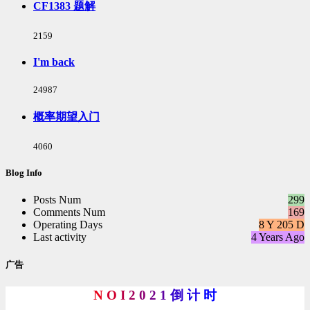
次
CF1383 题解
数:
浏
2159
览
次
I'm back
数:
浏
24987
览
次
概率期望入门
数:
浏
4060
览
次
Blog Info
数:
Posts Num
299
Comments Num
169
Operating Days
8 Y 205 D
Last activity
4 Years Ago
广告
N
O
I
2
0
2
1
倒
计
时