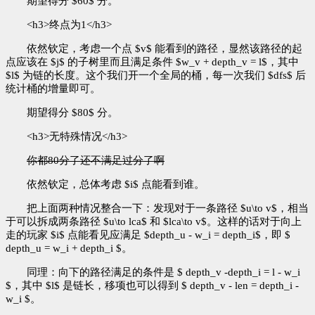
期望得分 $60$ 分。
<h3>终点为1</h3>
依然钦定，考虑一个点 $v$ 能看到的路径，显然该路径的起
点应该在 $j$ 的子树里而且满足条件 $w_v + depth_v = l$，其中
$l$ 为链的长度。这个我们开一个全局的桶，每一次我们 $dfs$ 后
统计桶的增量即可。
期望得分 $80$ 分。
<h3>无特殊情况</h3>
你都80分了还不满足过分了啊
依然钦定，总体考虑 $i$ 点能看到谁。
把上面两种情况整合一下：发现对于一条路径 $u\to v$，相当
于可以拆成两条路径 $u\to lca$ 和 $lca\to v$。这样的话对于向上
走的玩家 $i$ 点能看见应满足 $depth_u - w_i = depth_i$，即 $
depth_u = w_i + depth_i $。
同理：向下的路径满足的条件是 $ depth_v -depth_i = l - w_i
$，其中 $l$ 是链长，移项也可以得到 $ depth_v - len = depth_i -
w_i $。