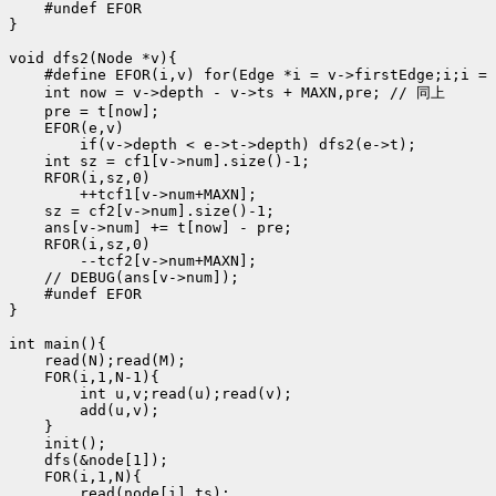
    #undef EFOR

}

void dfs2(Node *v){

    #define EFOR(i,v) for(Edge *i = v->firstEdge;i;i = 
    int now = v->depth - v->ts + MAXN,pre; // 同上

    pre = t[now];

    EFOR(e,v)

        if(v->depth < e->t->depth) dfs2(e->t);

    int sz = cf1[v->num].size()-1;

    RFOR(i,sz,0)

        ++tcf1[v->num+MAXN];

    sz = cf2[v->num].size()-1;

    ans[v->num] += t[now] - pre;

    RFOR(i,sz,0)

        --tcf2[v->num+MAXN];

    // DEBUG(ans[v->num]);

    #undef EFOR

}

int main(){

    read(N);read(M);

    FOR(i,1,N-1){

        int u,v;read(u);read(v);

        add(u,v);

    }

    init();

    dfs(&node[1]);

    FOR(i,1,N){

        read(node[i].ts);
