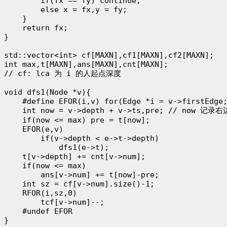
        if(fx == fy) continue;

        else x = fx,y = fy;

    }

    return fx;

}

std::vector<int> cf[MAXN],cf1[MAXN],cf2[MAXN];

int max,t[MAXN],ans[MAXN],cnt[MAXN];

// cf: lca 为 i 的人起点深度

void dfs1(Node *v){

    #define EFOR(i,v) for(Edge *i = v->firstEdge;
    int now = v->depth + v->ts,pre; // now 
    if(now <= max) pre = t[now];

    EFOR(e,v)

        if(v->depth < e->t->depth)

            dfs1(e->t);

    t[v->depth] += cnt[v->num];

    if(now <= max)

        ans[v->num] += t[now]-pre;

    int sz = cf[v->num].size()-1;

    RFOR(i,sz,0)

        tcf[v->num]--;

    #undef EFOR

}
