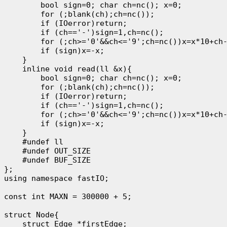
        bool sign=0; char ch=nc(); x=0; 

        for (;blank(ch);ch=nc()); 

        if (IOerror)return; 

        if (ch=='-')sign=1,ch=nc(); 

        for (;ch>='0'&&ch<='9';ch=nc())x=x*10+ch-
        if (sign)x=-x; 

    } 

    inline void read(ll &x){ 

        bool sign=0; char ch=nc(); x=0; 

        for (;blank(ch);ch=nc()); 

        if (IOerror)return; 

        if (ch=='-')sign=1,ch=nc(); 

        for (;ch>='0'&&ch<='9';ch=nc())x=x*10+ch-
        if (sign)x=-x; 

    } 

    #undef ll 

    #undef OUT_SIZE 

    #undef BUF_SIZE 

}; 

using namespace fastIO;

const int MAXN = 300000 + 5;

struct Node{

    struct Edge *firstEdge;
