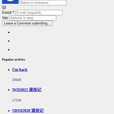
🎲
Email
*
Site
Leave a Comment
submitting...
Popular
articles
Latest
comments
Random
articles
Popular articles
I'm back
浏
25020
览
次
NOI2021 退役记
数:
浏
17578
览
次
SDOI2020 退役记
数: