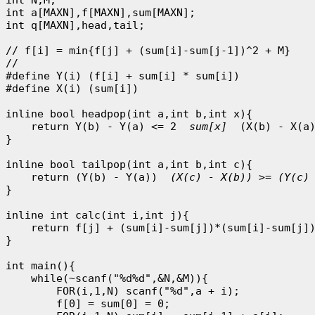
int a[MAXN],f[MAXN],sum[MAXN];

int q[MAXN],head,tail;

// f[i] = min{f[j] + (sum[i]-sum[j-1])^2 + M}

//

#define Y(i) (f[i] + sum[i] * sum[i])

#define X(i) (sum[i])

inline bool headpop(int a,int b,int x){

    return Y(b) - Y(a) <= 2 
 sum[x] 
 (X(b) - X(a)
}

inline bool tailpop(int a,int b,int c){

    return (Y(b) - Y(a)) 
 (X(c) - X(b)) >= (Y(c)
}

inline int calc(int i,int j){

    return f[j] + (sum[i]-sum[j])*(sum[i]-sum[j])
}

int main(){

    while(~scanf("%d%d",&N,&M)){

        FOR(i,1,N) scanf("%d",a + i);

        f[0] = sum[0] = 0;
