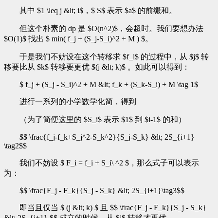
其中 $1 \leq j &lt; i$，$ S$ 表示 $a$ 的前缀和。
但这个朴素的 dp 是 $O(n^2)$，会超时。我们要想办法
$O(1)$ 找出 $ min( f_j + (S_j-S_i)^2 + M ) $。
于是我们不妨设在这个转移求 $f_i$ 的过程中，从 $j$ 转
移要比从 $k$ 转移要更优 $(j &lt; k)$ 。如此可以得到：
$ f_j + (S_j - S_i)^2 + M &lt; f_k + (S_k-S_i) + M \tag 1$
进行一系列的
小学数学
化简，得到
（为了简便这里的 $S_i$ 表示 $1$ 到 $i-1$ 的和）
$$ \frac{f_j-f_k+S_j^2-S_k^2}{S_j-S_k} &lt; 2S_{i+1}
\tag2$$
我们不妨设 $ F_i = f_i + S_i\ ^2 $，那么式子可以表示
为：
$$ \frac{F_j - F_k}{S_j - S_k} &lt; 2S_{i+1}\tag3$$
即当且仅当 $ (j &lt; k) $ 且 $$ \frac{F_j - F_k}{S_j - S_k}
&lt; 2S_{i+1} $$ 成立的时候，从 $j$ 转移才更优。