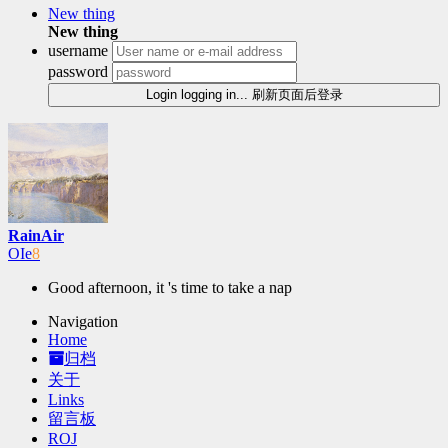
New thing
New thing
username
password
Login
logging in...
刷新页面后登录
RainAir
OI
6
j
Good afternoon, it 's time to take a nap
Navigation
Home
归档
关于
Links
留言板
ROJ