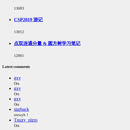
浏
13693
览
次
CSP2019 游记
数:
浏
13012
览
次
点双连通分量 & 圆方树学习笔记
数:
浏
12061
览
次
Latest comments
数:
gxy
Orz
gxy
Orz
gxy
Orz
starback
orzwyh！
Tnuzy_plzro
Orz