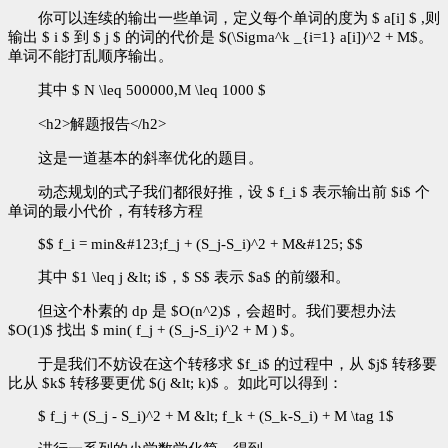
你可以连续的输出一些单词，定义每个单词的度为 $ a[i] $ ,则
输出 $ i $ 到 $ j $ 的词的代价是 $(\Sigma^k _{i=1} a[i])^2 + M$。
单词不能打乱顺序输出。
其中 $ N \leq 500000,M \leq 1000 $
<h2>解题报告</h2>
这是一道基本的斜率优化的题目。
动态规划的式子我们都很好推，设 $ f_i $ 表示输出前 $i$ 个
单词的最小代价，有转移方程
$$ f_i = min&#123;f_j + (S_j-S_i)^2 + M&#125; $$
其中 $1 \leq j &lt; i$，$ S$ 表示 $a$ 的前缀和。
但这个朴素的 dp 是 $O(n^2)$，会超时。我们要想办法
$O(1)$ 找出 $ min( f_j + (S_j-S_i)^2 + M ) $。
于是我们不妨设在这个转移求 $f_i$ 的过程中，从 $j$ 转移要
比从 $k$ 转移要更优 $(j &lt; k)$ 。如此可以得到：
$ f_j + (S_j - S_i)^2 + M &lt; f_k + (S_k-S_i) + M \tag 1$