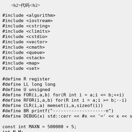
<h2>代码</h2>
#include <algorithm>

#include <iostream>

#include <cstring>

#include <climits>

#include <cstdio>

#include <vector>

#include <cmath>

#include <queue>

#include <stack>

#include <map>

#include <set>

#define R register

#define LL long long

#define U unsigned

#define FOR(i,a,b) for(R int i = a;i <= b;++i)

#define RFOR(i,a,b) for(R int i = a;i >= b;--i)

#define CLR(i,a) memset(i,a,sizeof(i))

#define BR printf("--------------------n")

#define DEBUG(x) std::cerr << #x << '=' << x << s
const int MAXN = 500000 + 5;

int N,M;
