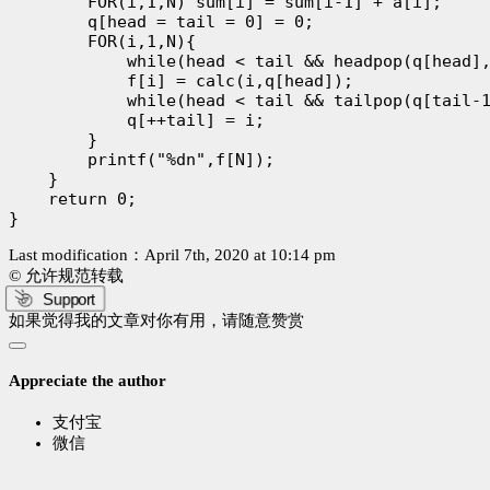
        FOR(i,1,N) sum[i] = sum[i-1] + a[i];

        q[head = tail = 0] = 0;

        FOR(i,1,N){

            while(head < tail && headpop(q[head],
            f[i] = calc(i,q[head]);

            while(head < tail && tailpop(q[tail-1
            q[++tail] = i;

        }

        printf("%dn",f[N]);

    }

    return 0;

Last modification：April 7th, 2020 at 10:14 pm
© 允许规范转载
Support
如果觉得我的文章对你有用，请随意赞赏
Appreciate the author
支付宝
微信