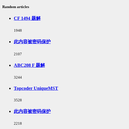
Random articles
CF 1494 题解
浏
1948
览
次
此内容被密码保护
数:
浏
2107
览
次
ABC208 F 题解
数:
浏
3244
览
次
Topcoder UniqueMST
数:
浏
3528
览
次
此内容被密码保护
数:
浏
2218
览