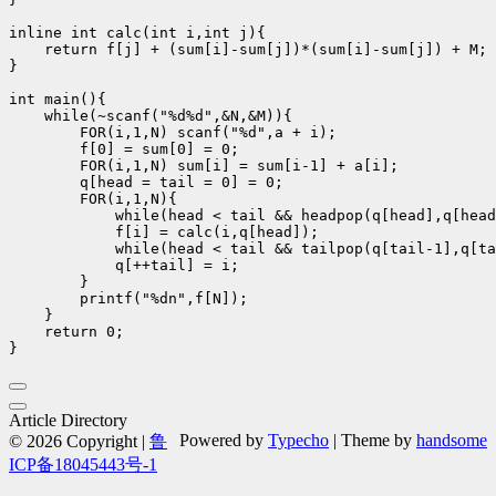
inline int calc(int i,int j){

    return f[j] + (sum[i]-sum[j])*(sum[i]-sum[j]) + M;

}

int main(){

    while(~scanf("%d%d",&N,&M)){

        FOR(i,1,N) scanf("%d",a + i);

        f[0] = sum[0] = 0;

        FOR(i,1,N) sum[i] = sum[i-1] + a[i];

        q[head = tail = 0] = 0;

        FOR(i,1,N){

            while(head < tail && headpop(q[head],q[head
            f[i] = calc(i,q[head]);

            while(head < tail && tailpop(q[tail-1],q[ta
            q[++tail] = i;

        }

        printf("%dn",f[N]);

    }

    return 0;

Article Directory
Powered by
Typecho
| Theme by
handsome
© 2026 Copyright |
鲁
ICP备18045443号-1