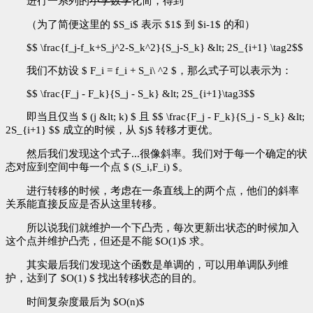
进行一系列的
小学数学
化简，得到
（为了简便这里的 $S_i$ 表示 $1$ 到 $i-1$ 的和）
$$ \frac{f_j-f_k+S_j^2-S_k^2}{S_j-S_k} &lt; 2S_{i+1} \tag2$$
我们不妨设 $ F_i = f_i + S_i\ ^2 $，那么式子可以表示为：
$$ \frac{F_j - F_k}{S_j - S_k} &lt; 2S_{i+1}\tag3$$
即当且仅当 $ (j &lt; k) $ 且 $$ \frac{F_j - F_k}{S_j - S_k} &lt;
2S_{i+1} $$ 成立的时候，从 $j$ 转移才更优。
然后我们发现这个式子...很像斜率。我们对于每一个确定的状
态对应到空间中每一个点 $ (S_i,F_i) $。
进行转移的时候，考虑在一条直线上的两个点，他们的斜率
关系能直接反应是否从这里转移。
所以说我们就维护一个下凸壳，每次更新出状态的时候加入
这个点并维护凸壳，但还是不能 $O(1)​$ 求。
其实最后我们发现这个函数是单调的，可以用单调队列维
护，达到了 $O(1) $ 找出转移状态的目的。
时间复杂度最后为 $O(n)$