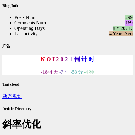
次
Blog Info
数:
Posts Num
299
Comments Num
169
Operating Days
8 Y 207 D
Last activity
4 Years Ago
广告
N
O
I
2
0
2
1
倒
计
时
-1844 天
-7 时
-58 分
-5 秒
Tag cloud
动态规划
Article Directory
斜率优化