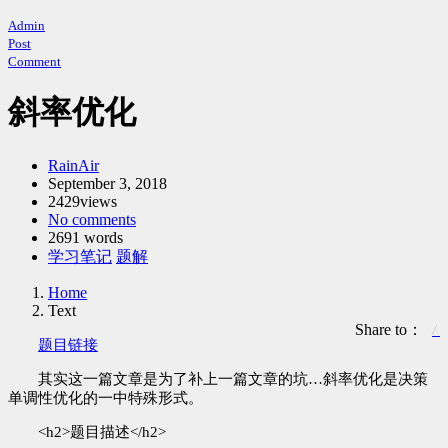
Admin
Post
Comment
斜率优化
Author：
RainAir
发
September 3, 2018
2429views
布
No comments
时
2691 words
间：
Categories：
学习笔记
题解
Home
Text
Share to：
题目链接
其实这一篇文章是为了补上一篇文章的坑…斜率优化是决策
单调性优化的一中特殊形式。
<h2>题目描述</h2>