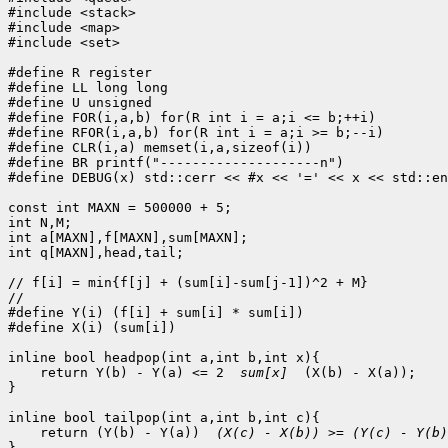
#include <stack>

#include <map>

#include <set>

#define R register

#define LL long long

#define U unsigned

#define FOR(i,a,b) for(R int i = a;i <= b;++i)

#define RFOR(i,a,b) for(R int i = a;i >= b;--i)

#define CLR(i,a) memset(i,a,sizeof(i))

#define BR printf("--------------------n")

#define DEBUG(x) std::cerr << #x << '=' << x << std::en
const int MAXN = 500000 + 5;

int N,M;

int a[MAXN],f[MAXN],sum[MAXN];

int q[MAXN],head,tail;

// f[i] = min{f[j] + (sum[i]-sum[j-1])^2 + M}

//

#define Y(i) (f[i] + sum[i] * sum[i])

#define X(i) (sum[i])

inline bool headpop(int a,int b,int x){

    return Y(b) - Y(a) <= 2 
 sum[x] 
 (X(b) - X(a));

}

inline bool tailpop(int a,int b,int c){

    return (Y(b) - Y(a)) 
 (X(c) - X(b)) >= (Y(c) - Y(b)
}
