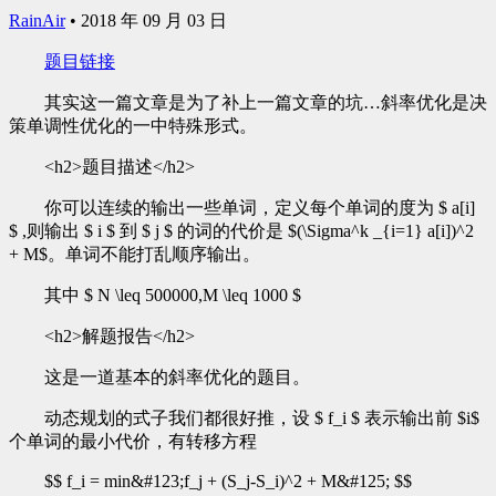
RainAir
•
2018 年 09 月 03 日
题目链接
其实这一篇文章是为了补上一篇文章的坑…斜率优化是决
策单调性优化的一中特殊形式。
<h2>题目描述</h2>
你可以连续的输出一些单词，定义每个单词的度为 $ a[i]
$ ,则输出 $ i $ 到 $ j $ 的词的代价是 $(\Sigma^k _{i=1} a[i])^2
+ M$。单词不能打乱顺序输出。
其中 $ N \leq 500000,M \leq 1000 $
<h2>解题报告</h2>
这是一道基本的斜率优化的题目。
动态规划的式子我们都很好推，设 $ f_i $ 表示输出前 $i$
个单词的最小代价，有转移方程
$$ f_i = min&#123;f_j + (S_j-S_i)^2 + M&#125; $$