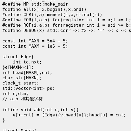
#define MP std::make_pair

#define all(x) x.begin(),x.end()

#define CLR(i,a) memset(i,a,sizeof(i))

#define FOR(i,a,b) for(register int i = a;i <= b;
#define ROF(i,a,b) for(register int i = a;i >= b;
#define DEBUG(x) std::cerr << #x << '=' << x << s
const int MAXN = 5e4 + 5;

const int MAXM = 1e5 + 5;

struct Edge{

    int to,nxt;

}e[MAXM<<1];

int head[MAXM],cnt;

char str[MAXN];

clock_t start;

std::vector<int> ps;

int n,d,m;

// a,b 和其他字符

inline void add(int u,int v){

    e[++cnt] = (Edge){v,head[u]};head[u] = cnt;

}

struct Query{
