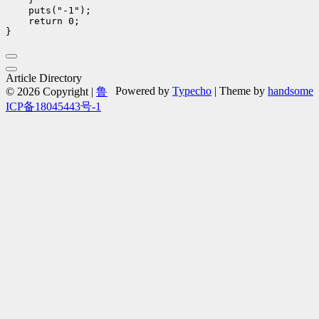
    puts("-1");

    return 0;

Article Directory
Powered by
Typecho
| Theme by
handsome
© 2026 Copyright |
鲁
ICP备18045443号-1