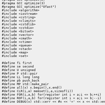
#pragma GCC optimize(3)

#pragma GCC optimize("Ofast")

#include <algorithm>

#include <iostream>

#include <cstring>

#include <climits>

#include <cstdlib>

#include <cstdio>

#include <bitset>

#include <vector>

#include <cmath>

#include <ctime>

#include <queue>

#include <stack>

#include <map>

#include <set>

#define fi first

#define se second

#define U unsigned

#define P std::pair

#define LL long long

#define pb push_back

#define MP std::make_pair

#define all(x) x.begin(),x.end()

#define CLR(i,a) memset(i,a,sizeof(i))

#define FOR(i,a,b) for(register int i = a;i <= b;++i)

#define ROF(i,a,b) for(register int i = a;i >= b;--i)

#define DEBUG(x) std::cerr << #x << '=' << x << std::en