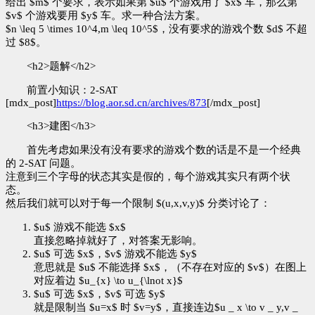
给出 $m$ 个要求，表示如果第 $u$ 个游戏用了 $x$ 车，那么第
$v$ 个游戏要用 $y$ 车。求一种合法方案。
$n \leq 5 \times 10^4,m \leq 10^5$，没有要求的游戏个数 $d$ 不超
过 $8$。
<h2>题解</h2>
前置小知识：2-SAT
[mdx_post]
https://blog.aor.sd.cn/archives/873
[/mdx_post]
<h3>建图</h3>
首先考虑如果没有没有要求的游戏个数的话是不是一个经典
的 2-SAT 问题。
注意到三个字母的状态其实是假的，每个游戏其实只有两个状
态。
然后我们就可以对于每一个限制 $(u,x,v,y)$ 分类讨论了：
$u$ 游戏不能选 $x$
直接忽略掉就好了，对答案无影响。
$u$ 可选 $x$，$v$ 游戏不能选 $y$
意思就是 $u$ 不能选择 $x$，（不存在对应的 $v$）在图上
对应着边 $u_{x} \to u_{\lnot x}$
$u$ 可选 $x$，$v$ 可选 $y$
就是限制当 $u=x$ 时 $v=y$，直接连边$u _ x \to v _ y,v _