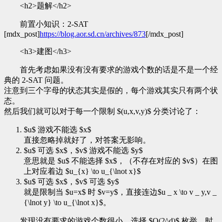
<h2>题解</h2>
前置小知识：2-SAT
[mdx_post]
https://blog.aor.sd.cn/archives/873
[/mdx_post]
<h3>建图</h3>
首先考虑如果没有没有要求的游戏个数的话是不是一个经
典的 2-SAT 问题。
注意到三个字母的状态其实是假的，每个游戏其实只有两个状
态。
然后我们就可以对于每一个限制 $(u,x,v,y)$ 分类讨论了：
$u$ 游戏不能选 $x$
直接忽略掉就好了，对答案无影响。
$u$ 可选 $x$，$v$ 游戏不能选 $y$
意思就是 $u$ 不能选择 $x$，（不存在对应的 $v$）在图
上对应着边 $u_{x} \to u_{\lnot x}$
$u$ 可选 $x$，$v$ 可选 $y$
就是限制当 $u=x$ 时 $v=y$，直接连边$u _ x \to v _ y,v _
{\lnot y} \to u_{\lnot x}$。
发现没有要求的游戏个数很小，选择 $O(2^d)$ 枚举，时