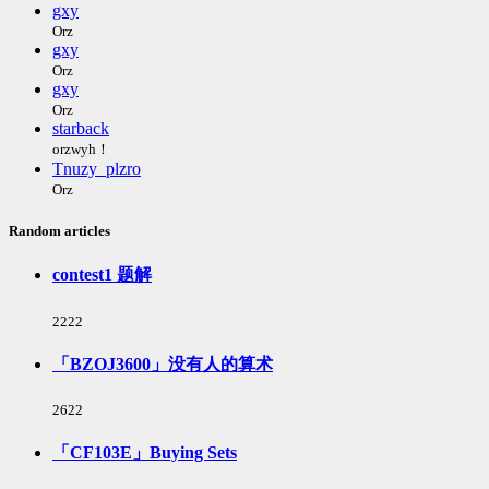
gxy
Orz
gxy
Orz
gxy
Orz
starback
orzwyh！
Tnuzy_plzro
Orz
Random articles
contest1 题解
浏
2222
览
次
「BZOJ3600」没有人的算术
数:
浏
2622
览
次
「CF103E」Buying Sets
数: