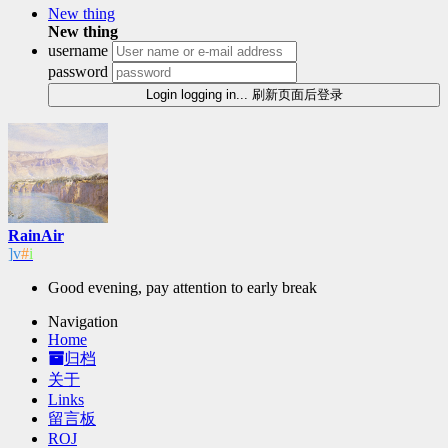
New thing
New thing
username
password
Login
logging in...
刷新页面后登录
RainAir
OIer
Good evening, pay attention to early break
Navigation
Home
归档
关于
Links
留言板
ROJ