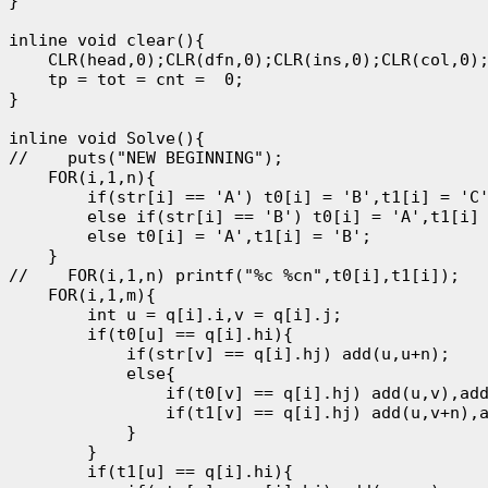
}

inline void clear(){

    CLR(head,0);CLR(dfn,0);CLR(ins,0);CLR(col,0);
    tp = tot = cnt =  0;

}

inline void Solve(){

//    puts("NEW BEGINNING");

    FOR(i,1,n){

        if(str[i] == 'A') t0[i] = 'B',t1[i] = 'C'
        else if(str[i] == 'B') t0[i] = 'A',t1[i] 
        else t0[i] = 'A',t1[i] = 'B';

    }

//    FOR(i,1,n) printf("%c %cn",t0[i],t1[i]);

    FOR(i,1,m){

        int u = q[i].i,v = q[i].j; 

        if(t0[u] == q[i].hi){

            if(str[v] == q[i].hj) add(u,u+n);

            else{

                if(t0[v] == q[i].hj) add(u,v),add
                if(t1[v] == q[i].hj) add(u,v+n),a
            }

        }

        if(t1[u] == q[i].hi){
