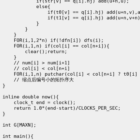
            if(str[v] == q[i].hj) add(u+n,u);

            else{

                if(t0[v] == q[i].hj) add(u+n,v),a
                if(t1[v] == q[i].hj) add(u+n,v+n)
            }

        }

    }

    FOR(i,1,2*n) if(!dfn[i]) dfs(i);

    FOR(i,1,n) if(col[i] == col[n+i]){

        clear();return;

    }

    // num[i] > num[i+1]

    // col[i] < col[n+i]

    FOR(i,1,n) putchar(col[i] < col[n+i] ? t0[i] 
    // 缩点后编号小的拓扑序大

}

inline double now(){

    clock_t end = clock();

    return 1.0*(end-start)/CLOCKS_PER_SEC;

}

int G[MAXN];

int main(){
