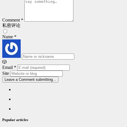
Comment
*
私密评论
Name
*
🎲
Email
*
Site
Leave a Comment
submitting...
Popular
articles
Latest
comments
Random
articles
Popular articles