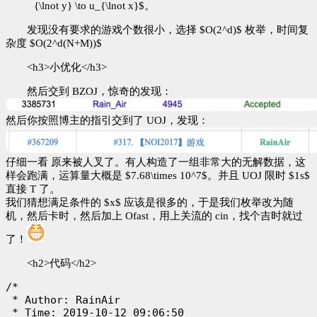
{\lnot y} \to u_{\lnot x}$。
发现没有要求的游戏个数很小，选择 $O(2^d)$ 枚举，时间复
杂度 $O(2^d(N+M))$
<h3>小优化</h3>
然后交到 BZOJ，惊奇的发现：
然后你按照博主的指引交到了 UOJ，发现：
仔细一看 原来被人叉了。有人构造了一组非常大的无解数据，这
样会跑满，运算量大概是 $7.68\times 10^7$。并且 UOJ 限时 $1s$
直接 T 了。
我们猜想满足条件的 $x$ 应该是很多的，于是我们枚举改为随
机，然后卡时，然后加上 Ofast，用上关流的 cin，找个吉时就过
了！
<h2>代码</h2>
/*

 * Author: RainAir

 * Time: 2019-10-12 09:06:50
