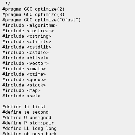
 */

#pragma GCC optimize(2)

#pragma GCC optimize(3)

#pragma GCC optimize("Ofast")

#include <algorithm>

#include <iostream>

#include <cstring>

#include <climits>

#include <cstdlib>

#include <cstdio>

#include <bitset>

#include <vector>

#include <cmath>

#include <ctime>

#include <queue>

#include <stack>

#include <map>

#include <set>

#define fi first

#define se second

#define U unsigned

#define P std::pair

#define LL long long

#define pb push_back
