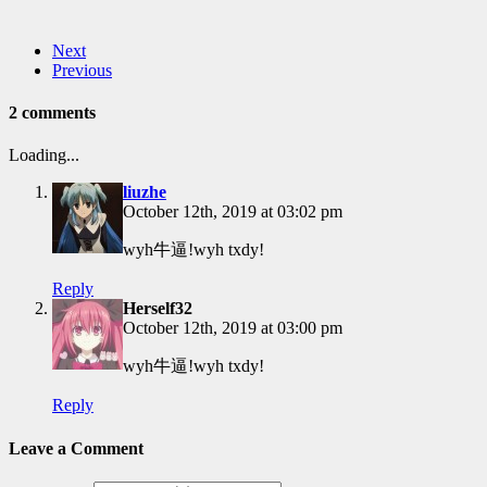
Next
Previous
2 comments
Loading...
liuzhe
October 12th, 2019 at 03:02 pm
wyh牛逼!wyh txdy!
Reply
Herself32
October 12th, 2019 at 03:00 pm
wyh牛逼!wyh txdy!
Reply
Leave a Comment