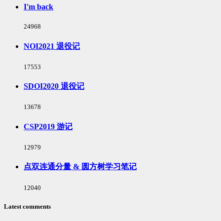
I'm back
浏
24968
览
次
NOI2021 退役记
数:
浏
17553
览
次
SDOI2020 退役记
数:
浏
13678
览
次
CSP2019 游记
数:
浏
12979
览
次
点双连通分量 & 圆方树学习笔记
数:
浏
12040
览
次
Latest comments
数: