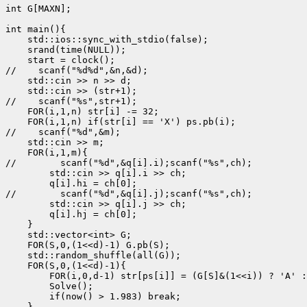
int G[MAXN];

int main(){

    std::ios::sync_with_stdio(false);

    srand(time(NULL));

    start = clock();

//    scanf("%d%d",&n,&d);

    std::cin >> n >> d;

    std::cin >> (str+1);

//    scanf("%s",str+1);

    FOR(i,1,n) str[i] -= 32;

    FOR(i,1,n) if(str[i] == 'X') ps.pb(i);

//    scanf("%d",&m);

    std::cin >> m;

    FOR(i,1,m){

//        scanf("%d",&q[i].i);scanf("%s",ch);

        std::cin >> q[i].i >> ch;

        q[i].hi = ch[0];

//        scanf("%d",&q[i].j);scanf("%s",ch);

        std::cin >> q[i].j >> ch;

        q[i].hj = ch[0];

    }

    std::vector<int> G;

    FOR(S,0,(1<<d)-1) G.pb(S);

    std::random_shuffle(all(G));

    FOR(S,0,(1<<d)-1){

        FOR(i,0,d-1) str[ps[i]] = (G[S]&(1<<i)) ? 'A' :
        Solve();

        if(now() > 1.983) break;

    }
