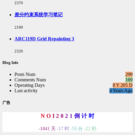
浏
2370
览
次
差分约束系统学习笔记
数:
浏
2199
览
次
ARC119D Grid Repainting 3
数:
浏
2326
览
次
Blog Info
数:
Posts Num
299
Comments Num
169
Operating Days
8 Y 205 D
Last activity
4 Years Ago
广告
N
O
I
2
0
2
1
倒
计
时
-1841 天
-17 时
-55 分
-23 秒