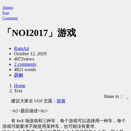
Admin
Post
Comment
「NOI2017」游戏
Author：
RainAir
发
October 12, 2019
4072views
布
2 comments
时
4821 words
间：
Categories：
题解
Home
Text
Share to：
建议大家去 UOJ 交题：
链接
<h2>题目描述</h2>
有 $n$ 场游戏和三种车，每个游戏可以选择用一种车，每个
游戏可能要求不能使用某种车，也可能没有要求。