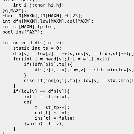
    int i,j;char hi,hj;

}q[MAXM];

char t0[MAXN],t1[MAXN],ch[23];

int dfn[MAXM],low[MAXM],col[MAXM];

int st[MAXM],tp,tot;

bool ins[MAXM];

inline void dfs(int v){

    static int ts = 0;

    dfn[v] = low[v] = ++ts;ins[v] = true;st[++tp]
    for(int i = head[v];i;i = e[i].nxt){

        if(!dfn[e[i].to]){

            dfs(e[i].to);low[v] = std::min(low[v]
        }

        else if(ins[e[i].to]) low[v] = std::min(l
    }

    if(low[v] == dfn[v]){

        int t = -1;++tot;

        do{

            t = st[tp--];

            col[t] = tot;

            ins[t] = false;

        }while(t != v);

    }
