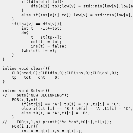
        if(!dfn[e[i].to]){

            dfs(e[i].to);low[v] = std::min(low[v],low[e
        }

        else if(ins[e[i].to]) low[v] = std::min(low[v],
    }

    if(low[v] == dfn[v]){

        int t = -1;++tot;

        do{

            t = st[tp--];

            col[t] = tot;

            ins[t] = false;

        }while(t != v);

    }

}

inline void clear(){

    CLR(head,0);CLR(dfn,0);CLR(ins,0);CLR(col,0);

    tp = tot = cnt =  0;

}

inline void Solve(){

//    puts("NEW BEGINNING");

    FOR(i,1,n){

        if(str[i] == 'A') t0[i] = 'B',t1[i] = 'C';

        else if(str[i] == 'B') t0[i] = 'A',t1[i] = 'C';

        else t0[i] = 'A',t1[i] = 'B';

    }

//    FOR(i,1,n) printf("%c %cn",t0[i],t1[i]);

    FOR(i,1,m){

        int u = q[i].i,v = q[i].j; 
