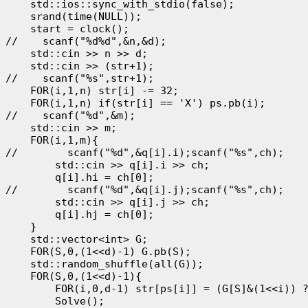
    std::ios::sync_with_stdio(false);

    srand(time(NULL));

    start = clock();

//    scanf("%d%d",&n,&d);

    std::cin >> n >> d;

    std::cin >> (str+1);

//    scanf("%s",str+1);

    FOR(i,1,n) str[i] -= 32;

    FOR(i,1,n) if(str[i] == 'X') ps.pb(i);

//    scanf("%d",&m);

    std::cin >> m;

    FOR(i,1,m){

//        scanf("%d",&q[i].i);scanf("%s",ch);

        std::cin >> q[i].i >> ch;

        q[i].hi = ch[0];

//        scanf("%d",&q[i].j);scanf("%s",ch);

        std::cin >> q[i].j >> ch;

        q[i].hj = ch[0];

    }

    std::vector<int> G;

    FOR(S,0,(1<<d)-1) G.pb(S);

    std::random_shuffle(all(G));

    FOR(S,0,(1<<d)-1){

        FOR(i,0,d-1) str[ps[i]] = (G[S]&(1<<i)) ?
        Solve();
