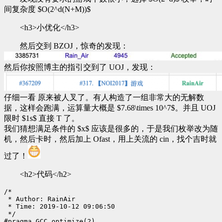
间复杂度 $O(2^d(N+M))$
<h3>小优化</h3>
然后交到 BZOJ，惊奇的发现：
然后你按照博主的指引交到了 UOJ，发现：
仔细一看 原来被人叉了。有人构造了一组非常大的无解数
据，这样会跑满，运算量大概是 $7.68\times 10^7$。并且 UOJ
限时 $1s$ 直接 T 了。
我们猜想满足条件的 $x$ 应该是很多的，于是我们枚举改为随
机，然后卡时，然后加上 Ofast，用上关流的 cin，找个吉时就
过了！
<h2>代码</h2>
/*

 * Author: RainAir

 * Time: 2019-10-12 09:06:50

 */

#pragma GCC optimize(2)
