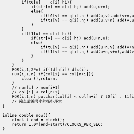
        if(t0[u] == q[i].hi){

            if(str[v] == q[i].hj) add(u,u+n);

            else{

                if(t0[v] == q[i].hj) add(u,v),add(v+n,u
                if(t1[v] == q[i].hj) add(u,v+n),add(v,u
            }

        }

        if(t1[u] == q[i].hi){

            if(str[v] == q[i].hj) add(u+n,u);

            else{

                if(t0[v] == q[i].hj) add(u+n,v),add(v+n
                if(t1[v] == q[i].hj) add(u+n,v+n),add(v
            }

        }

    }

    FOR(i,1,2*n) if(!dfn[i]) dfs(i);

    FOR(i,1,n) if(col[i] == col[n+i]){

        clear();return;

    }

    // num[i] > num[i+1]

    // col[i] < col[n+i]

    FOR(i,1,n) putchar(col[i] < col[n+i] ? t0[i] : t1[i
    // 缩点后编号小的拓扑序大

}

inline double now(){

    clock_t end = clock();

    return 1.0*(end-start)/CLOCKS_PER_SEC;

}
