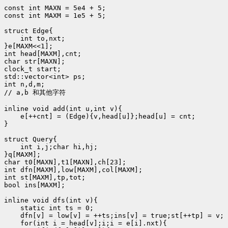
const int MAXN = 5e4 + 5;

const int MAXM = 1e5 + 5;

struct Edge{

    int to,nxt;

}e[MAXM<<1];

int head[MAXM],cnt;

char str[MAXN];

clock_t start;

std::vector<int> ps;

int n,d,m;

// a,b 和其他字符

inline void add(int u,int v){

    e[++cnt] = (Edge){v,head[u]};head[u] = cnt;

}

struct Query{

    int i,j;char hi,hj;

}q[MAXM];

char t0[MAXN],t1[MAXN],ch[23];

int dfn[MAXM],low[MAXM],col[MAXM];

int st[MAXM],tp,tot;

bool ins[MAXM];

inline void dfs(int v){

    static int ts = 0;

    dfn[v] = low[v] = ++ts;ins[v] = true;st[++tp] = v;

    for(int i = head[v];i;i = e[i].nxt){
