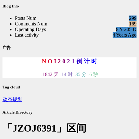
次
Blog Info
数:
Posts Num
299
Comments Num
169
Operating Days
8 Y 205 D
Last activity
4 Years Ago
广告
N
O
I
2
0
2
1
倒
计
时
-1842 天
-14 时
-35 分
-7 秒
Tag cloud
动态规划
Article Directory
「JZOJ6391」区间