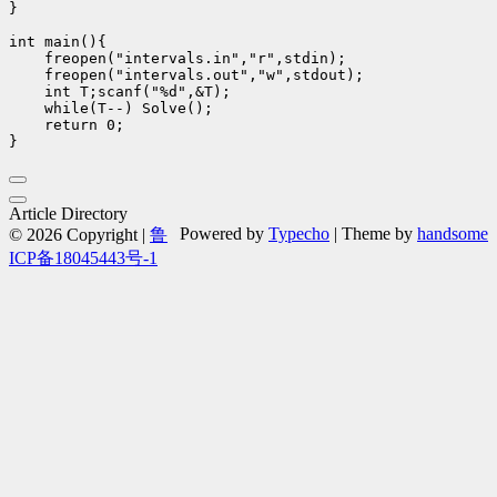
}

int main(){

    freopen("intervals.in","r",stdin);

    freopen("intervals.out","w",stdout);

    int T;scanf("%d",&T);

    while(T--) Solve();

    return 0;

Article Directory
Powered by
Typecho
| Theme by
handsome
© 2026 Copyright |
鲁
ICP备18045443号-1