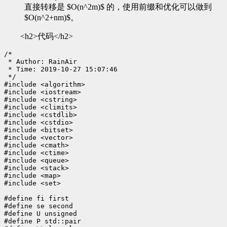
直接转移是 $O(n^2m)$ 的，使用前缀和优化可以做到
$O(n^2+nm)$。
<h2>代码</h2>
/*

 * Author: RainAir

 * Time: 2019-10-27 15:07:46

 */

#include <algorithm>

#include <iostream>

#include <cstring>

#include <climits>

#include <cstdlib>

#include <cstdio>

#include <bitset>

#include <vector>

#include <cmath>

#include <ctime>

#include <queue>

#include <stack>

#include <map>

#include <set>

#define fi first

#define se second

#define U unsigned

#define P std::pair
