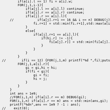
        if(a[i].l == 1) fi = a[i].w;

        FOR(j,1,i-1){

            if(a[j].l >= a[i].l) continue;

            if(a[j].r == a[i].r) continue;

            if(a[j].r >= a[i].l){

    //            if(a[j].r+1 == 16 && i == n) DEBUG(j)
                fi.r+1] = std::min(fi.r+1],std::max(a[i
            }

            else{

                if(a[j].r+1 == a[i].l){

                    if(hj.r] != -1){

                        fi[a[j].r]] = std::min(fi[a[j].
                    }

                }

            }

        }

//        if(i == 12) {FOR(j,1,m) printf("%d ",fi);puts
        FOR(j,1,a[i].r){

            gi = gi,hi = hi;

            if(fi < gi){

                gi = fi;

                hi = j;

            }

        }

    }

    int ans = 1e9;

    //FOR(i,1,n) if(a[i].r == m) DEBUG(gi);

    FOR(i,1,n) if(a[i].r == m) ans = std::min(ans,gi);

    printf("%dn",ans == 1e9 ? -1 : ans);

//    exit(0);
