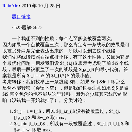
RainAir
•
2019 年 10 月 28 日
题目链接
<h2>题解</h2>
一个我想不到的性质：每个点至多会被覆盖两次。
因为如果一个点被覆盖三次，那么肯定有一条线段的效果是可
以被另外两条完全表达出来的，所以可以删去这个线段。
我们先将线段按照右端点排个序，有了这个性质，又因为它是
个最优化问题，启发我们设 $f_{i,j}$ 表示考虑到了前 $i$ 个线
段，最后一段被覆盖了一次的线段是 $[j,r_i]$ 的最小代价。答
案就是所有 $r_i = n$ 的 $f_{i,*}$ 的最小值。
考虑转移：我们枚举上一条线段 $j$，如果 $r_j &lt; l_i$ 那么
显然不能转移（会留下空），但是我们也要注意如果 $j$ 是被
$i$ 完全包含的也不能从这里转移，因为会少算其它线段的影
响（没错我一开始就挂了）。分类讨论：
$r_j + 1 = l_i$，所以 $[l_i,r_i]$ 没有被覆盖过，$f_{j,
[1,r_i]}$ 和 $w_i$ 取 max。
$r_j \in [l_i,r_i)$，所以有一段被覆盖过，$f_{j,[1,l_i]}$ 和
$w_i+w_j$ 取 max。