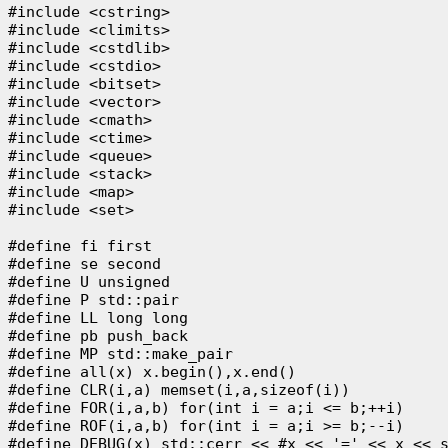
#include <cstring>

#include <climits>

#include <cstdlib>

#include <cstdio>

#include <bitset>

#include <vector>

#include <cmath>

#include <ctime>

#include <queue>

#include <stack>

#include <map>

#include <set>

#define fi first

#define se second

#define U unsigned

#define P std::pair

#define LL long long

#define pb push_back

#define MP std::make_pair

#define all(x) x.begin(),x.end()

#define CLR(i,a) memset(i,a,sizeof(i))

#define FOR(i,a,b) for(int i = a;i <= b;++i)

#define ROF(i,a,b) for(int i = a;i >= b;--i)

#define DEBUG(x) std::cerr << #x << '=' << x << s