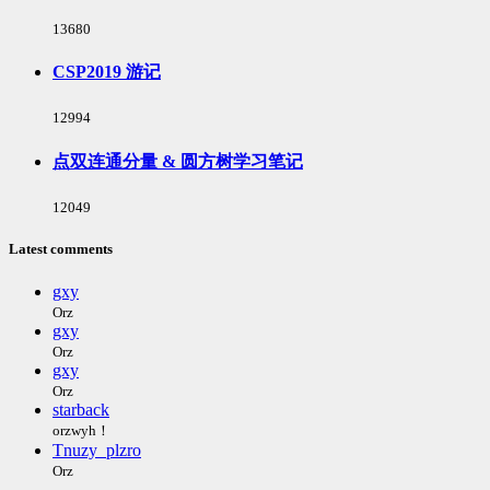
浏
13680
览
次
CSP2019 游记
数:
浏
12994
览
次
点双连通分量 & 圆方树学习笔记
数:
浏
12049
览
次
Latest comments
数:
gxy
Orz
gxy
Orz
gxy
Orz
starback
orzwyh！
Tnuzy_plzro
Orz