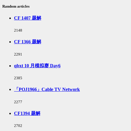
Random articles
CF 1407 题解
浏
2148
览
次
CF 1366 题解
数:
浏
2291
览
次
qbxt 10 月模拟赛 Day6
数:
浏
2385
览
次
「POJ1966」Cable TV Network
数:
浏
2277
览
次
CF1394 题解
数:
浏
2702
览