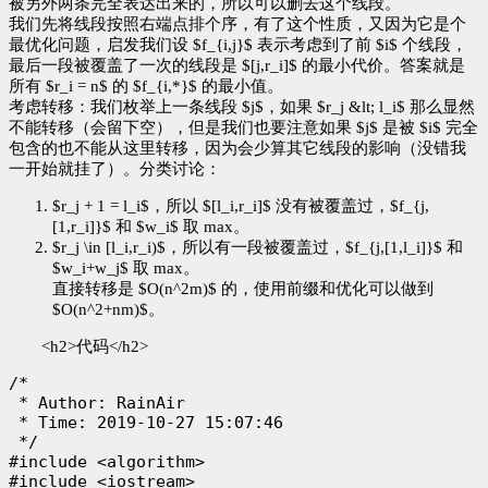
被另外两条完全表达出来的，所以可以删去这个线段。
我们先将线段按照右端点排个序，有了这个性质，又因为它是个
最优化问题，启发我们设 $f_{i,j}$ 表示考虑到了前 $i$ 个线段，
最后一段被覆盖了一次的线段是 $[j,r_i]$ 的最小代价。答案就是
所有 $r_i = n$ 的 $f_{i,*}$ 的最小值。
考虑转移：我们枚举上一条线段 $j$，如果 $r_j &lt; l_i$ 那么显然
不能转移（会留下空），但是我们也要注意如果 $j$ 是被 $i$ 完全
包含的也不能从这里转移，因为会少算其它线段的影响（没错我
一开始就挂了）。分类讨论：
$r_j + 1 = l_i$，所以 $[l_i,r_i]$ 没有被覆盖过，$f_{j,
[1,r_i]}$ 和 $w_i$ 取 max。
$r_j \in [l_i,r_i)$，所以有一段被覆盖过，$f_{j,[1,l_i]}$ 和
$w_i+w_j$ 取 max。
直接转移是 $O(n^2m)$ 的，使用前缀和优化可以做到
$O(n^2+nm)$。
<h2>代码</h2>
/*

 * Author: RainAir

 * Time: 2019-10-27 15:07:46

 */

#include <algorithm>

#include <iostream>
