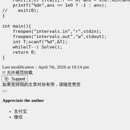
    printf("%dn",ans == 1e9 ? -1 : ans);

//    exit(0);

}

int main(){

    freopen("intervals.in","r",stdin);

    freopen("intervals.out","w",stdout);

    int T;scanf("%d",&T);

    while(T--) Solve();

    return 0;

Last modification：April 7th, 2020 at 10:14 pm
© 允许规范转载
Support
如果觉得我的文章对你有用，请随意赞赏
Appreciate the author
支付宝
微信