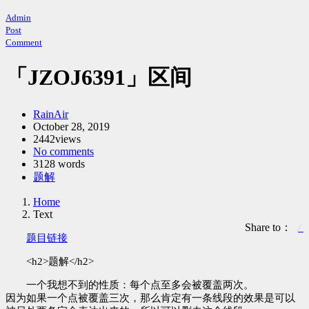
Admin
Post
Comment
「JZOJ6391」区间
Author：
RainAir
发
October 28, 2019
2442views
布
No comments
时
3128 words
间：
Categories：
题解
Home
Text
Share to：
题目链接
<h2>题解</h2>
一个我想不到的性质：每个点至多会被覆盖两次。
因为如果一个点被覆盖三次，那么肯定有一条线段的效果是可以