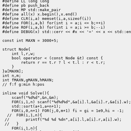
#define LL long long

#define pb push_back

#define MP std::make_pair

#define all(x) x.begin(),x.end()

#define CLR(i,a) memset(i,a,sizeof(i))

#define FOR(i,a,b) for(int i = a;i <= b;++i)

#define ROF(i,a,b) for(int i = a;i >= b;--i)

#define DEBUG(x) std::cerr << #x << '=' << x << std::en
const int MAXN = 3000+5;

struct Node{

    int l,r,w;

    bool operator < (const Node &t) const {

        return r == t.r ? l < t.l : r < t.r;

    }

}a[MAXN];

int n,m;

int fMAXN,gMAXN,hMAXN;

// f:f g:min h:pos

inline void Solve(){

    scanf("%d%d",&n,&m);

    FOR(i,1,n) scanf("%d%d%d",&a[i].l,&a[i].r,&a[i].w);

    std::sort(a+1,a+n+1);

    FOR(i,0,n+1) FOR(j,0,m+1) fi = gi = 1e9,hi = -1;

  //  FOR(i,1,n){

 //       printf("%d %d %dn",a[i].l,a[i].r,a[i].w);

 //   }

    FOR(i,1,n){
