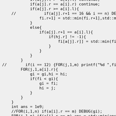
            if(a[j].r == a[i].r) continue;

            if(a[j].r >= a[i].l){

    //            if(a[j].r+1 == 16 && i == n) DE
                fi.r+1] = std::min(fi.r+1],std::m
            }

            else{

                if(a[j].r+1 == a[i].l){

                    if(hj.r] != -1){

                        fi[a[j].r]] = std::min(fi
                    }

                }

            }

        }

//        if(i == 12) {FOR(j,1,m) printf("%d ",fi
        FOR(j,1,a[i].r){

            gi = gi,hi = hi;

            if(fi < gi){

                gi = fi;

                hi = j;

            }

        }

    }

    int ans = 1e9;

    //FOR(i,1,n) if(a[i].r == m) DEBUG(gi);

    FOR(i,1,n) if(a[i].r == m) ans = std::min(ans