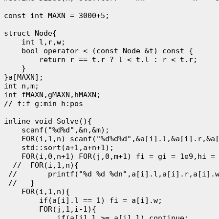
const int MAXN = 3000+5;

struct Node{

    int l,r,w;

    bool operator < (const Node &t) const {

        return r == t.r ? l < t.l : r < t.r;

    }

}a[MAXN];

int n,m;

int fMAXN,gMAXN,hMAXN;

// f:f g:min h:pos

inline void Solve(){

    scanf("%d%d",&n,&m);

    FOR(i,1,n) scanf("%d%d%d",&a[i].l,&a[i].r,&a[
    std::sort(a+1,a+n+1);

    FOR(i,0,n+1) FOR(j,0,m+1) fi = gi = 1e9,hi = 
  //  FOR(i,1,n){

 //       printf("%d %d %dn",a[i].l,a[i].r,a[i].w
 //   }

    FOR(i,1,n){

        if(a[i].l == 1) fi = a[i].w;

        FOR(j,1,i-1){

            if(a[j].l >= a[i].l) continue;
