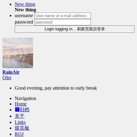
New thing
New thing
username
password
Login
logging in...
刷新页面后登录
RainAir
O
$
Y
)
Good evening, pay attention to early break
Navigation
Home
归档
关于
Links
留言板
ROJ