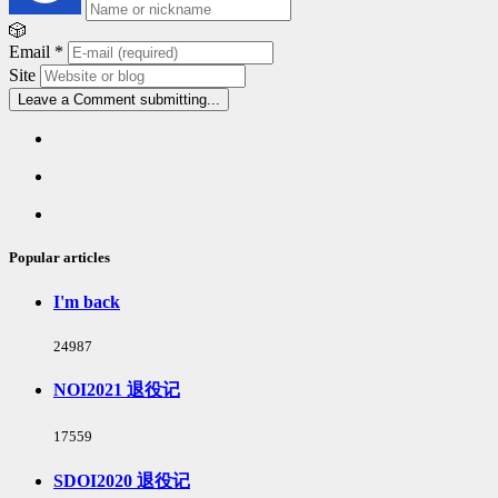
🎲
Email
*
Site
Leave a Comment
submitting...
Popular
articles
Latest
comments
Random
articles
Popular articles
I'm back
浏
24987
览
次
NOI2021 退役记
数:
浏
17559
览
次
SDOI2020 退役记
数: