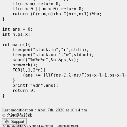
    if(n < m) return 0;

    if(n < 0 || m < 0) return 0;

    return (C(n+m,n)+ha-C(n+m,n+1))%ha;

}

int ans = 0;

int n,ps,x;

int main(){

    freopen("stack.in","r",stdin);

    freopen("stack.out","w",stdout);

    scanf("%d%d%d",&n,&ps,&x);

    prework();

    FOR(l,1,2*n){

        (ans += 1ll
F(ps-1,l-ps)
F(ps+x-l-1,ps+x-l
    }

    printf("%dn",ans);

    return 0;

}

Last modification：April 7th, 2020 at 10:14 pm
© 允许规范转载
Support
如果觉得我的文章对你有用，请随意赞赏