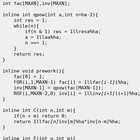
int fac[MAXN],inv[MAXN];

inline int qpow(int a,int n=ha-2){

    int res = 1;

    while(n){

        if(n & 1) res = 1ll
res
a%ha;

        a = 1ll
a
a%ha;

        n >>= 1;

    }

    return res;

}

inline void prework(){

    fac[0] = 1;

    FOR(i,1,MAXN-1) fac[i] = 1ll
fac[i-1]
i%ha;

    inv[MAXN-1] = qpow(fac[MAXN-1]);

    ROF(i,MAXN-2,0) inv[i] = 1ll
inv[i+1]
(i+1)%ha;
}

inline int C(int n,int m){

    if(n < m) return 0;

    return 1ll
fac[n]
inv[m]%ha*inv[n-m]%ha;

}

inline int F(int n,int m){
