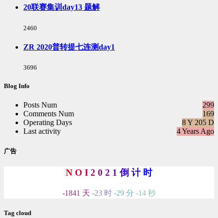
次
20联赛集训day13 题解
数:
浏
2460
览
次
ZR 2020普转提七连测day1
数:
浏
3696
览
次
Blog Info
数:
Posts Num
299
Comments Num
169
Operating Days
8 Y 205 D
Last activity
4 Years Ago
广告
N
O
I
2
0
2
1
倒
计
时
-1841 天
-23 时
-29 分
-15 秒
Tag cloud