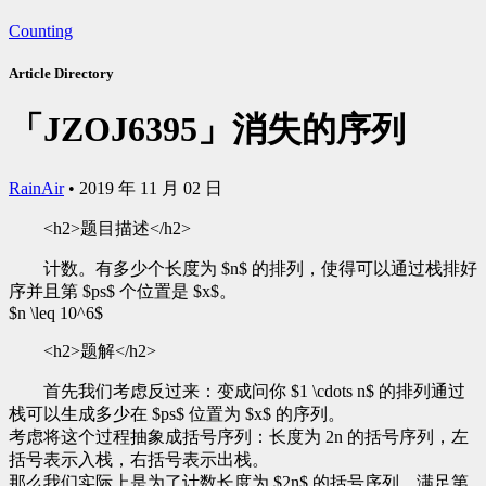
Counting
Article Directory
「JZOJ6395」消失的序列
RainAir
•
2019 年 11 月 02 日
<h2>题目描述</h2>
计数。有多少个长度为 $n$ 的排列，使得可以通过栈排好
序并且第 $ps$ 个位置是 $x$。
$n \leq 10^6$
<h2>题解</h2>
首先我们考虑反过来：变成问你 $1 \cdots n$ 的排列通过
栈可以生成多少在 $ps$ 位置为 $x$ 的序列。
考虑将这个过程抽象成括号序列：长度为 2n 的括号序列，左
括号表示入栈，右括号表示出栈。
那么我们实际上是为了计数长度为 $2n$ 的括号序列，满足第