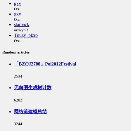
gxy
Orz
gxy
Orz
starback
orzwyh！
Tnuzy_plzro
Orz
Random articles
「BZOJ2788」Poi2012Festival
浏
2534
览
次
无向图生成树计数
数:
浏
6202
览
次
网络流建模总结
数:
浏
3244
览