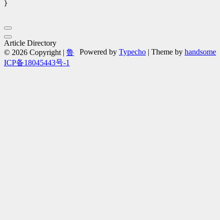
}

Article Directory
Powered by
Typecho
| Theme by
handsome
© 2026 Copyright |
鲁
ICP备18045443号-1