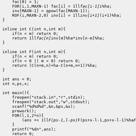
    fac[0] = 1;

    FOR(i,1,MAXN-1) fac[i] = 1ll
fac[i-1]
i%ha;

    inv[MAXN-1] = qpow(fac[MAXN-1]);

    ROF(i,MAXN-2,0) inv[i] = 1ll
inv[i+1]
(i+1)%ha;

}

inline int C(int n,int m){

    if(n < m) return 0;

    return 1ll
fac[n]
inv[m]%ha*inv[n-m]%ha;

}

inline int F(int n,int m){

    if(n < m) return 0;

    if(n < 0 || m < 0) return 0;

    return (C(n+m,n)+ha-C(n+m,n+1))%ha;

}

int ans = 0;

int n,ps,x;

int main(){

    freopen("stack.in","r",stdin);

    freopen("stack.out","w",stdout);

    scanf("%d%d%d",&n,&ps,&x);

    prework();

    FOR(l,1,2*n){

        (ans += 1ll
F(ps-1,l-ps)
F(ps+x-l-1,ps+x-l-1)%ha
F
    }

    printf("%dn",ans);

    return 0;
