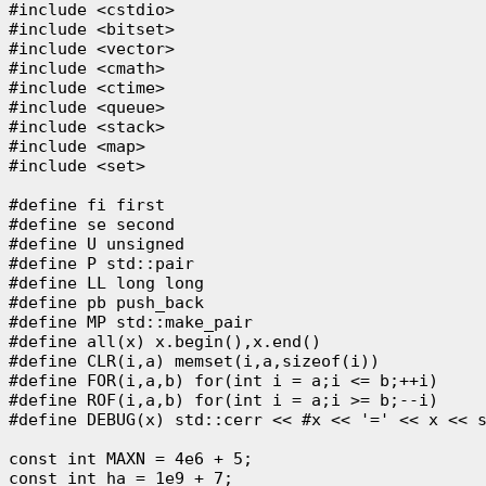
#include <cstdio>

#include <bitset>

#include <vector>

#include <cmath>

#include <ctime>

#include <queue>

#include <stack>

#include <map>

#include <set>

#define fi first

#define se second

#define U unsigned

#define P std::pair

#define LL long long

#define pb push_back

#define MP std::make_pair

#define all(x) x.begin(),x.end()

#define CLR(i,a) memset(i,a,sizeof(i))

#define FOR(i,a,b) for(int i = a;i <= b;++i)

#define ROF(i,a,b) for(int i = a;i >= b;--i)

#define DEBUG(x) std::cerr << #x << '=' << x << s
const int MAXN = 4e6 + 5;

const int ha = 1e9 + 7;
