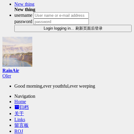
New thing
New thing
username
password
Login
logging in...
刷新页面后登录
RainAir
O
q
l
]
Good morning,ever youthful,ever weeping
Navigation
Home
归档
关于
Links
留言板
ROJ