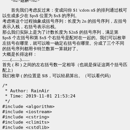
<h2>题解</h2>
首先我们考虑反过来：变成问你 $1 \cdots n$ 的排列通过栈可
以生成多少在 $ps$ 位置为 $x$ 的序列。
考虑将这个过程抽象成括号序列：长度为 2n 的括号序列，左括号
表示入栈，右括号表示出栈。
那么我们实际上是为了计数长度为 $2n$ 的括号序列，满足第
$ps$ 个左括号和第 $x$ 个右括号是配对在一起的。我们可以枚举
左括号在哪里，就可以唯一确定右括号在哪里。分成了三个不同
的括号序列都用卡特兰数算一算就好了。
大概是长得这样：
.......(.......).......
首先 ( 和 ) 之间的左右括号数一定相等（也就是保证这两个括号匹
配上）
我们枚举 ( 的位置是 $l$，可以轻易算出。（可以看代码）
/*

 * Author: RainAir

 * Time: 2019-11-01 21:53:24

 */

#include <algorithm>

#include <iostream>

#include <cstring>

#include <climits>

#include <cstdlib>
