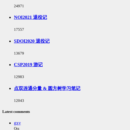
浏
24971
览
次
NOI2021 退役记
数:
浏
17557
览
次
SDOI2020 退役记
数:
浏
13679
览
次
CSP2019 游记
数:
浏
12983
览
次
点双连通分量 & 圆方树学习笔记
数:
浏
12043
览
次
Latest comments
数:
gxy
Orz