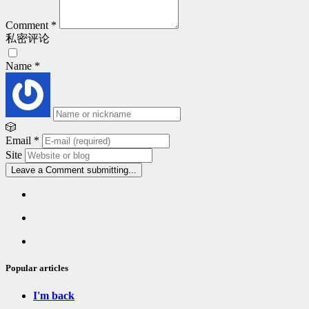
Comment
*
私密评论
Name
*
🎲
Email
*
Site
Leave a Comment
submitting...
Popular
articles
Latest
comments
Random
articles
Popular articles
I'm back