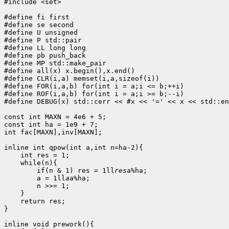
#include <set>

#define fi first

#define se second

#define U unsigned

#define P std::pair

#define LL long long

#define pb push_back

#define MP std::make_pair

#define all(x) x.begin(),x.end()

#define CLR(i,a) memset(i,a,sizeof(i))

#define FOR(i,a,b) for(int i = a;i <= b;++i)

#define ROF(i,a,b) for(int i = a;i >= b;--i)

#define DEBUG(x) std::cerr << #x << '=' << x << std::en
const int MAXN = 4e6 + 5;

const int ha = 1e9 + 7;

int fac[MAXN],inv[MAXN];

inline int qpow(int a,int n=ha-2){

    int res = 1;

    while(n){

        if(n & 1) res = 1ll
res
a%ha;

        a = 1ll
a
a%ha;

        n >>= 1;

    }

    return res;

}

inline void prework(){
