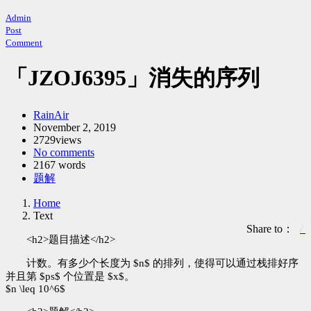
Admin
Post
Comment
「JZOJ6395」消失的序列
Author：
RainAir
发
November 2, 2019
2729views
布
No comments
时
2167 words
间：
Categories：
题解
Home
Text
Share to：
<h2>题目描述</h2>
计数。有多少个长度为 $n$ 的排列，使得可以通过栈排好序
并且第 $ps$ 个位置是 $x$。
$n \leq 10^6$