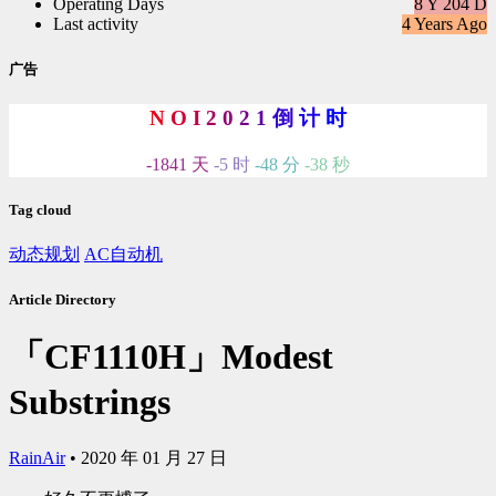
Operating Days
8 Y 204 D
Last activity
4 Years Ago
广告
N
O
I
2
0
2
1
倒
计
时
-1841 天
-5 时
-48 分
-39 秒
Tag cloud
动态规划
AC自动机
Article Directory
「CF1110H」Modest
Substrings
RainAir
•
2020 年 01 月 27 日