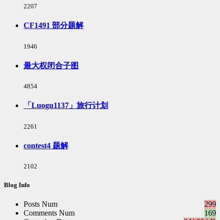
浏
2207
览
次
CF1491 部分题解
数:
浏
1946
览
次
最大权闭合子图
数:
浏
4854
览
次
「Luogu1137」旅行计划
数:
浏
2261
览
次
contest4 题解
数:
浏
2102
览
次
Blog Info
数:
Posts Num
299
Comments Num
169