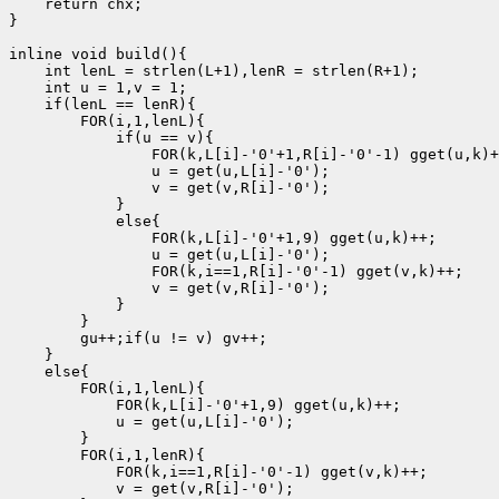
    return chx;

}

inline void build(){

    int lenL = strlen(L+1),lenR = strlen(R+1);

    int u = 1,v = 1;

    if(lenL == lenR){

        FOR(i,1,lenL){

            if(u == v){

                FOR(k,L[i]-'0'+1,R[i]-'0'-1) gget(u,k)+
                u = get(u,L[i]-'0');

                v = get(v,R[i]-'0');

            }

            else{

                FOR(k,L[i]-'0'+1,9) gget(u,k)++;

                u = get(u,L[i]-'0');

                FOR(k,i==1,R[i]-'0'-1) gget(v,k)++;

                v = get(v,R[i]-'0');

            }

        }

        gu++;if(u != v) gv++;

    }

    else{

        FOR(i,1,lenL){

            FOR(k,L[i]-'0'+1,9) gget(u,k)++;

            u = get(u,L[i]-'0');

        }

        FOR(i,1,lenR){

            FOR(k,i==1,R[i]-'0'-1) gget(v,k)++;

            v = get(v,R[i]-'0');
