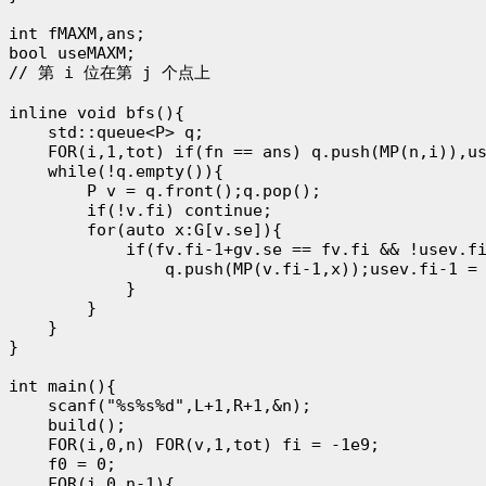
int fMAXM,ans;

bool useMAXM;

// 第 i 位在第 j 个点上

inline void bfs(){

    std::queue<P> q;

    FOR(i,1,tot) if(fn == ans) q.push(MP(n,i)),us
    while(!q.empty()){

        P v = q.front();q.pop();

        if(!v.fi) continue;

        for(auto x:G[v.se]){

            if(fv.fi-1+gv.se == fv.fi && !usev.fi
                q.push(MP(v.fi-1,x));usev.fi-1 = 
            }

        }

    }

}

int main(){

    scanf("%s%s%d",L+1,R+1,&n);

    build();

    FOR(i,0,n) FOR(v,1,tot) fi = -1e9;

    f0 = 0;

    FOR(i,0,n-1){
