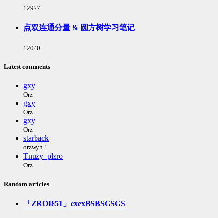
浏
12977
览
次
点双连通分量 & 圆方树学习笔记
数:
浏
12040
览
次
Latest comments
数:
gxy
Orz
gxy
Orz
gxy
Orz
starback
orzwyh！
Tnuzy_plzro
Orz
Random articles
「ZROI851」exexBSBSGSGS