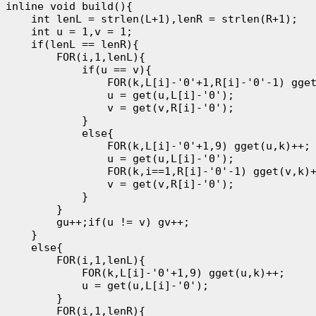
inline void build(){

    int lenL = strlen(L+1),lenR = strlen(R+1);

    int u = 1,v = 1;

    if(lenL == lenR){

        FOR(i,1,lenL){

            if(u == v){

                FOR(k,L[i]-'0'+1,R[i]-'0'-1) gget
                u = get(u,L[i]-'0');

                v = get(v,R[i]-'0');

            }

            else{

                FOR(k,L[i]-'0'+1,9) gget(u,k)++;

                u = get(u,L[i]-'0');

                FOR(k,i==1,R[i]-'0'-1) gget(v,k)+
                v = get(v,R[i]-'0');

            }

        }

        gu++;if(u != v) gv++;

    }

    else{

        FOR(i,1,lenL){

            FOR(k,L[i]-'0'+1,9) gget(u,k)++;

            u = get(u,L[i]-'0');

        }

        FOR(i,1,lenR){
