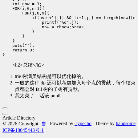
    int now = 1;

    FOR(i,0,n-1){

        FOR(j,0,9){

            if(usei+1[j]] && fi+1[j]] == fi+gch[now][n-
                printf("%d",j);

                now = chnow;break;

            }

        }

    }

    puts("");

    return 0;

<h2>总结</h2>
trie 树满叉结构是可以优化掉的。
一般的这种 dp 还可以考虑加入每个点的贡献，每个结束
点都会对 fail 树的子树有贡献。
我太菜了，活该 pupil
Article Directory
Powered by
Typecho
| Theme by
handsome
© 2026 Copyright |
鲁
ICP备18045443号-1