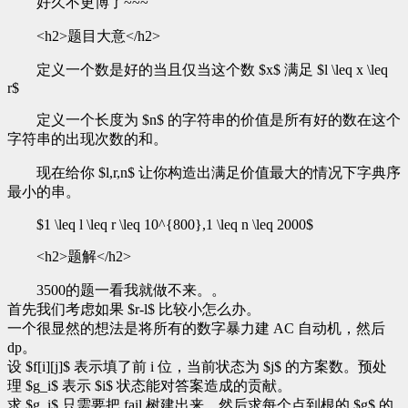
好久不更博了~~~
<h2>题目大意</h2>
定义一个数是好的当且仅当这个数 $x$ 满足 $l \leq x \leq
r$
定义一个长度为 $n$ 的字符串的价值是所有好的数在这个
字符串的出现次数的和。
现在给你 $l,r,n$ 让你构造出满足价值最大的情况下字典序
最小的串。
$1 \leq l \leq r \leq 10^{800},1 \leq n \leq 2000$
<h2>题解</h2>
3500的题一看我就做不来。。
首先我们考虑如果 $r-l$ 比较小怎么办。
一个很显然的想法是将所有的数字暴力建 AC 自动机，然后
dp。
设 $f[i][j]$ 表示填了前 i 位，当前状态为 $j$ 的方案数。预处
理 $g_i$ 表示 $i$ 状态能对答案造成的贡献。
求 $g_i$ 只需要把 fail 树建出来，然后求每个点到根的 $g$ 的