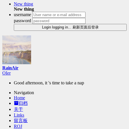
New thing
New thing
username
password
Login
logging in...
刷新页面后登录
RainAir
O
P
<
}
Good afternoon, it 's time to take a nap
Navigation
Home
归档
关于
Links
留言板
ROJ