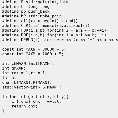
#define P std::pair<int,int>

#define LL long long

#define pb push_back

#define MP std::make_pair

#define all(x) x.begin(),x.end()

#define CLR(i,a) memset(i,a,sizeof(i))

#define FOR(i,a,b) for(int i = a;i <= b;++i)

#define ROF(i,a,b) for(int i = a;i >= b;--i)

#define DEBUG(x) std::cerr << #x << '=' << x << s
const int MAXN = 30000 + 5;

const int MAXM = 2000 + 5;

int chMAXN,fail[MAXN];

int gMAXN;

int tot = 1,rt = 1;

int n;

char L[MAXN],R[MAXN];

std::vector<int> G[MAXN];

inline int get(int x,int y){

    if(!chx) chx = ++tot;

    return chx;

}
