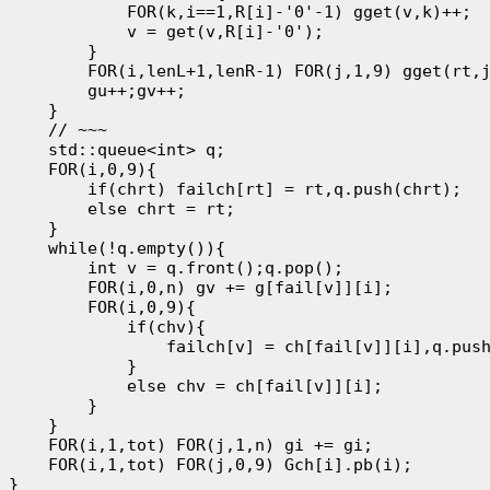
            FOR(k,i==1,R[i]-'0'-1) gget(v,k)++;

            v = get(v,R[i]-'0');

        }

        FOR(i,lenL+1,lenR-1) FOR(j,1,9) gget(rt,j
        gu++;gv++;

    }

    // ~~~

    std::queue<int> q;

    FOR(i,0,9){

        if(chrt) failch[rt] = rt,q.push(chrt);

        else chrt = rt;

    }

    while(!q.empty()){

        int v = q.front();q.pop();

        FOR(i,0,n) gv += g[fail[v]][i];

        FOR(i,0,9){

            if(chv){

                failch[v] = ch[fail[v]][i],q.push
            }

            else chv = ch[fail[v]][i];

        }

    }

    FOR(i,1,tot) FOR(j,1,n) gi += gi;

    FOR(i,1,tot) FOR(j,0,9) Gch[i].pb(i);

}
