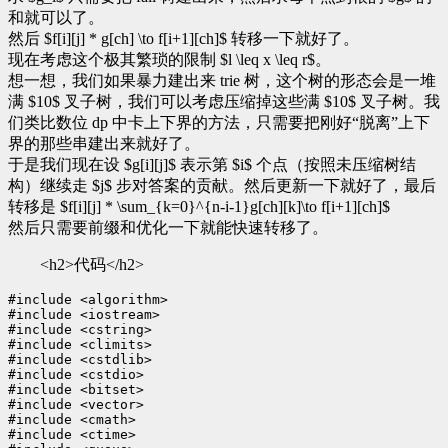
和就可以了。
然后 $f[i][j] * g[ch] \to f[i+1][ch]$ 转移一下就好了。
现在考虑这个极其繁琐的限制 $l \leq x \leq r$。
想一想，我们如果暴力建出来 trie 树，这个树的形态会是一堆
满 $10$ 叉子树，我们可以考虑压缩掉这些满 $10$ 叉子树。我
们类比数位 dp 中卡上下界的方法，只需要把刚好“脱离”上下
界的那些串建出来就好了。
于是我们现在设 $g[i][j]$ 表示第 $i$ 个点（按照未压缩树结
构）继续走 $j$ 步对答案的贡献。然后更新一下就好了，最后
转移是 $f[i][j] * \sum_{k=0}^{n-i-1}g[ch][k]\to f[i+1][ch]$
然后只需要前缀和优化一下就能快速转移了。
<h2>代码</h2>
#include <algorithm>

#include <iostream>

#include <cstring>

#include <climits>

#include <cstdlib>

#include <cstdio>

#include <bitset>

#include <vector>

#include <cmath>

#include <ctime>
