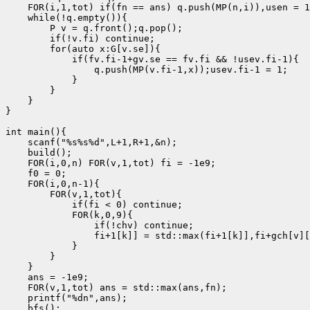
    FOR(i,1,tot) if(fn == ans) q.push(MP(n,i)),usen = 1
    while(!q.empty()){

        P v = q.front();q.pop();

        if(!v.fi) continue;

        for(auto x:G[v.se]){

            if(fv.fi-1+gv.se == fv.fi && !usev.fi-1){

                q.push(MP(v.fi-1,x));usev.fi-1 = 1;

            }

        }

    }

}

int main(){

    scanf("%s%s%d",L+1,R+1,&n);

    build();

    FOR(i,0,n) FOR(v,1,tot) fi = -1e9;

    f0 = 0;

    FOR(i,0,n-1){

        FOR(v,1,tot){

            if(fi < 0) continue;

            FOR(k,0,9){

                if(!chv) continue;

                fi+1[k]] = std::max(fi+1[k]],fi+gch[v][
            }

        }

    }

    ans = -1e9;

    FOR(v,1,tot) ans = std::max(ans,fn);

    printf("%dn",ans);

    bfs();
