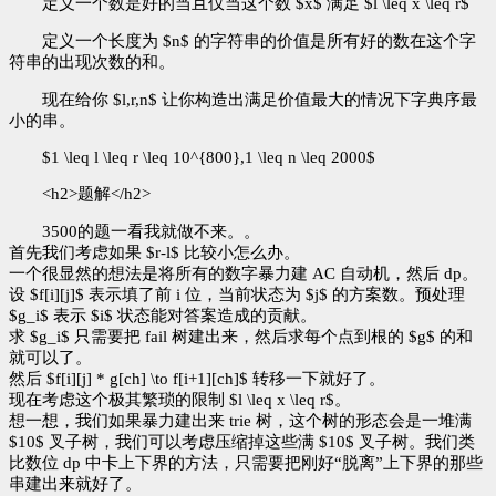
定义一个数是好的当且仅当这个数 $x$ 满足 $l \leq x \leq r$
定义一个长度为 $n$ 的字符串的价值是所有好的数在这个字
符串的出现次数的和。
现在给你 $l,r,n$ 让你构造出满足价值最大的情况下字典序最
小的串。
$1 \leq l \leq r \leq 10^{800},1 \leq n \leq 2000$
<h2>题解</h2>
3500的题一看我就做不来。。
首先我们考虑如果 $r-l$ 比较小怎么办。
一个很显然的想法是将所有的数字暴力建 AC 自动机，然后 dp。
设 $f[i][j]$ 表示填了前 i 位，当前状态为 $j$ 的方案数。预处理
$g_i$ 表示 $i$ 状态能对答案造成的贡献。
求 $g_i$ 只需要把 fail 树建出来，然后求每个点到根的 $g$ 的和
就可以了。
然后 $f[i][j] * g[ch] \to f[i+1][ch]$ 转移一下就好了。
现在考虑这个极其繁琐的限制 $l \leq x \leq r$。
想一想，我们如果暴力建出来 trie 树，这个树的形态会是一堆满
$10$ 叉子树，我们可以考虑压缩掉这些满 $10$ 叉子树。我们类
比数位 dp 中卡上下界的方法，只需要把刚好“脱离”上下界的那些
串建出来就好了。