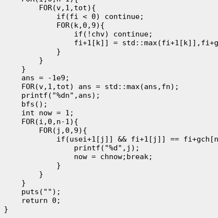
        FOR(v,1,tot){

            if(fi < 0) continue;

            FOR(k,0,9){

                if(!chv) continue;

                fi+1[k]] = std::max(fi+1[k]],fi+g
            }

        }

    }

    ans = -1e9;

    FOR(v,1,tot) ans = std::max(ans,fn);

    printf("%dn",ans);

    bfs();

    int now = 1;

    FOR(i,0,n-1){

        FOR(j,0,9){

            if(usei+1[j]] && fi+1[j]] == fi+gch[n
                printf("%d",j);

                now = chnow;break;

            }

        }

    }

    puts("");

    return 0;
