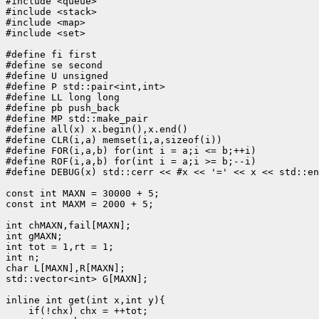
#include <queue>

#include <stack>

#include <map>

#include <set>

#define fi first

#define se second

#define U unsigned

#define P std::pair<int,int>

#define LL long long

#define pb push_back

#define MP std::make_pair

#define all(x) x.begin(),x.end()

#define CLR(i,a) memset(i,a,sizeof(i))

#define FOR(i,a,b) for(int i = a;i <= b;++i)

#define ROF(i,a,b) for(int i = a;i >= b;--i)

#define DEBUG(x) std::cerr << #x << '=' << x << std::en
const int MAXN = 30000 + 5;

const int MAXM = 2000 + 5;

int chMAXN,fail[MAXN];

int gMAXN;

int tot = 1,rt = 1;

int n;

char L[MAXN],R[MAXN];

std::vector<int> G[MAXN];

inline int get(int x,int y){

    if(!chx) chx = ++tot;
