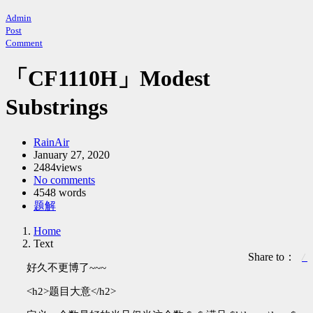
Admin
Post
Comment
「CF1110H」Modest
Substrings
Author：
RainAir
发
January 27, 2020
2484views
布
No comments
时
4548 words
间：
Categories：
题解
Home
Text
Share to：
好久不更博了~~~
<h2>题目大意</h2>