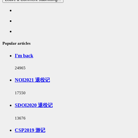
Popular
articles
Latest
comments
Random
articles
Popular articles
I'm back
浏
24965
览
次
NOI2021 退役记
数:
浏
17550
览
次
SDOI2020 退役记
数:
浏
13676
览
次
CSP2019 游记
数: