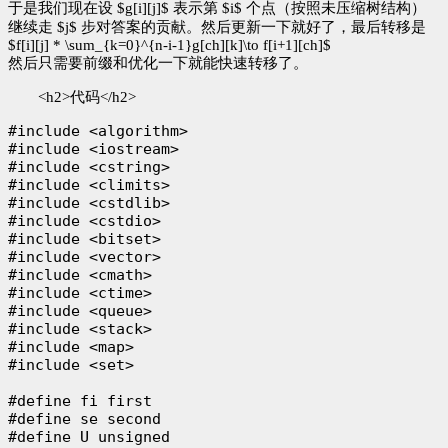
于是我们现在设 $g[i][j]$ 表示第 $i$ 个点（按照未压缩树结构）
继续走 $j$ 步对答案的贡献。然后更新一下就好了，最后转移是
$f[i][j] * \sum_{k=0}^{n-i-1}g[ch][k]\to f[i+1][ch]$
然后只需要前缀和优化一下就能快速转移了。
<h2>代码</h2>
#include <algorithm>

#include <iostream>

#include <cstring>

#include <climits>

#include <cstdlib>

#include <cstdio>

#include <bitset>

#include <vector>

#include <cmath>

#include <ctime>

#include <queue>

#include <stack>

#include <map>

#include <set>

#define fi first

#define se second

#define U unsigned
