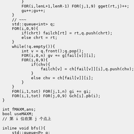
        }

        FOR(i,lenL+1,lenR-1) FOR(j,1,9) gget(rt,j)++;

        gu++;gv++;

    }

    // ~~~

    std::queue<int> q;

    FOR(i,0,9){

        if(chrt) failch[rt] = rt,q.push(chrt);

        else chrt = rt;

    }

    while(!q.empty()){

        int v = q.front();q.pop();

        FOR(i,0,n) gv += g[fail[v]][i];

        FOR(i,0,9){

            if(chv){

                failch[v] = ch[fail[v]][i],q.push(chv);

            }

            else chv = ch[fail[v]][i];

        }

    }

    FOR(i,1,tot) FOR(j,1,n) gi += gi;

    FOR(i,1,tot) FOR(j,0,9) Gch[i].pb(i);

}

int fMAXM,ans;

bool useMAXM;

// 第 i 位在第 j 个点上

inline void bfs(){

    std::queue<P> q;
