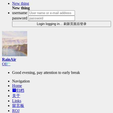
New thing
New thing
username
password
Login
logging in...
刷新页面后登录
RainAir
6
;
m
~
Good evening, pay attention to early break
Navigation
Home
归档
关于
Links
留言板
ROJ