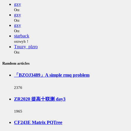
gxy
Orz
gxy
Orz
gxy
Orz
starback
orzwyh！
Tnuzy_plzro
Orz
Random articles
「BZOJ3489」A simple rmq problem
浏
2376
览
次
ZR2020 提高十联测 day3
数:
浏
1965
览
次
CF243E Matrix PQTree
数: