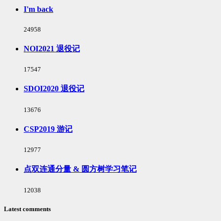
I'm back
浏
24958
览
次
NOI2021 退役记
数:
浏
17547
览
次
SDOI2020 退役记
数:
浏
13676
览
次
CSP2019 游记
数:
浏
12977
览
次
点双连通分量 & 圆方树学习笔记
数:
浏
12038
览
次
Latest comments
数: