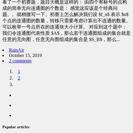
看了一个初赛题，题目大概是这样的： 由四个有标号的点构
成的简单无向连通图的个数是： 感觉这应该是个经典问
题。。就稍微写一下。初赛上怎么解决我们设 $f_n$ 表示 $n$
个点的连通图的数量，转移只需要考虑计算出不连通的数量。
可以枚举一号点所在的连通块大小计算。 对应到这个题中：
我们令连通图代表性质 $A$，那么若干连通图组成的集合就是
任意的无向图，任意无向图组成的集合是 $S_B$，那么...
RainAir
October 15, 2019
2 comments
1
2
Popular
articles
Latest
comments
Random
articles
Popular articles