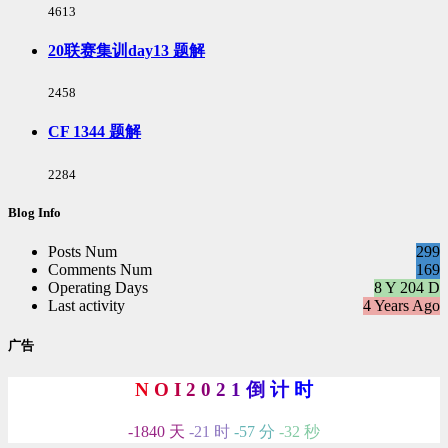
浏
4613
览
次
20联赛集训day13 题解
数:
浏
2458
览
次
CF 1344 题解
数:
浏
2284
览
次
Blog Info
数:
Posts Num
299
Comments Num
169
Operating Days
8 Y 204 D
Last activity
4 Years Ago
广告
N
O
I
2
0
2
1
倒
计
时
-1840 天
-21 时
-57 分
-33 秒