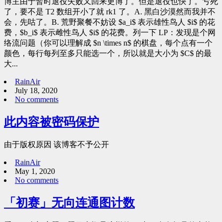
博主由于暂时退役失败又回来更博了。但是退役也快了。亏死
了，要不是 T2 数组开小了就 rk1 了。A. 黑白沙漠然而我并不
会，先咕了。B. 荒野聚餐不妨设 $a_i$ 表示雄性鸟人 $i$ 的花
费，$b_i$ 表示雌性鸟人 $i$ 的花费。列一下 LP：发现是个网
络流问题（你可以理解成 $n \times n$ 的棋盘，每个点有一个
颜色，每行每列至多只能选一个，所以就是大小为 $C$ 的最
大...
RainAir
July 18, 2020
No comments
此内容被密码保护
由于版权原因 该博客不予公开
RainAir
May 1, 2020
No comments
「初赛」无向连通图计数